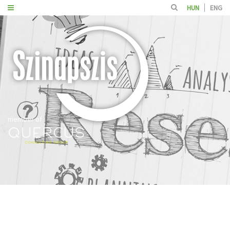
HUN
ENG
member of