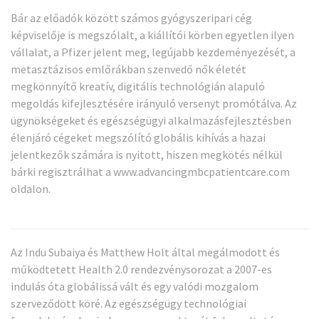
Bár az előadók között számos gyógyszeripari cég
képviselője is megszólalt, a kiállítói körben egyetlen ilyen
vállalat, a Pfizer jelent meg, legújabb kezdeményezését, a
metasztázisos emlőrákban szenvedő nők életét
megkönnyítő kreatív, digitális technológián alapuló
megoldás kifejlesztésére irányuló versenyt promótálva. Az
ügynökségeket és egészségügyi alkalmazásfejlesztésben
élenjáró cégeket megszólító globális kihívás a hazai
jelentkezők számára is nyitott, hiszen megkötés nélkül
bárki regisztrálhat a www.advancingmbcpatientcare.com
oldalon.
Az Indu Subaiya és Matthew Holt által megálmodott és
működtetett Health 2.0 rendezvénysorozat a 2007-es
indulás óta globálissá vált és egy valódi mozgalom
szerveződött köré. Az egészségügy technológiai