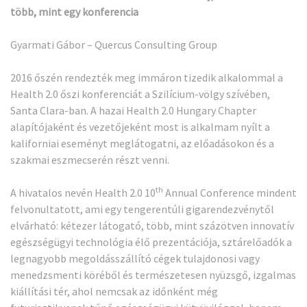
több, mint egy konferencia
Gyarmati Gábor – Quercus Consulting Group
2016 őszén rendezték meg immáron tizedik alkalommal a
Health 2.0 őszi konferenciát a Szilícium-völgy szívében,
Santa Clara-ban. A hazai Health 2.0 Hungary Chapter
alapítójaként és vezetőjeként most is alkalmam nyílt a
kaliforniai eseményt meglátogatni, az előadásokon és a
szakmai eszmecserén részt venni.
th
A hivatalos nevén Health 2.0 10
Annual Conference mindent
felvonultatott, ami egy tengerentúli gigarendezvénytől
elvárható: kétezer látogató, több, mint százötven innovatív
egészségügyi technológia élő prezentációja, sztárelőadók a
legnagyobb megoldásszállító cégek tulajdonosi vagy
menedzsmenti köréből és természetesen nyüzsgő, izgalmas
kiállítási tér, ahol nemcsak az időnként még