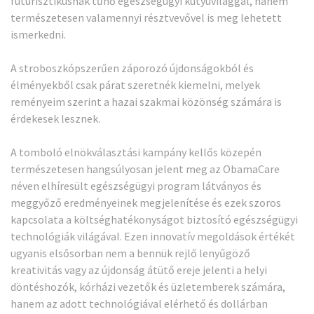
futurisztikusnak tűnő egészségügyi kütyüvilággal, hanem
természetesen valamennyi résztvevővel is meg lehetett
ismerkedni.
A stroboszkópszerűen záporozó újdonságokból és
élményekből csak párat szeretnék kiemelni, melyek
reményeim szerint a hazai szakmai közönség számára is
érdekesek lesznek.
A tomboló elnökválasztási kampány kellős közepén
természetesen hangsúlyosan jelent meg az ObamaCare
néven elhíresült egészségügyi program látványos és
meggyőző eredményeinek megjelenítése és ezek szoros
kapcsolata a költséghatékonyságot biztosító egészségügyi
technológiák világával. Ezen innovatív megoldások értékét
ugyanis elsősorban nem a bennük rejlő lenyűgöző
kreativitás vagy az újdonság átütő ereje jelenti a helyi
döntéshozók, kórházi vezetők és üzletemberek számára,
hanem az adott technológiával elérhető és dollárban