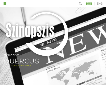
HUN
ENG
member of