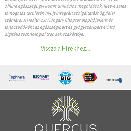
offline egészségügyi kommunikációs megoldások, illetve sales
támogatás területén nyújt integrált szolgáltatást ügyfelei
számára. A Health 2.0 Hungary Chapter alapítójaként és
tanácsadóként az egészségipart és gyógyszeripart érintő
digitális technológiai trendek szakértője.
Vissza a Hírekhez...