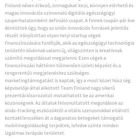
Finland néven érkező, önmagukat kicsi, könnyen elérhető és
magas innovációs színvonalú digitális egészségügyi
szuperhatalomként definiáló csapat. A finnek csupán pár éve
döntöttek úgy, hogy az uniós innovációs források jelentős
részét irányítottan olyan helyi startup cégek
finanszírozására fordítják, akik az egészségügyi technológia
területén kívánnak valami új, világszinten is kreatívnak
számító megoldással megjelenni. Ezen cégek a
finanszírozási háttéren túlmenően üzleti képzést és a
tengerentúli megjelenéshez szükséges
marketingtámogatást is kaptak, így a most közel húsz cég
képviselője által alkotott Team Finland nagy sikerű
prezentációsorozatot mutathatott be az amerikai
közönségnek. Az általuk felvonultatott megoldások az
alvás-tracking eszközöktől a vitális szenzorokkal ellátott
kontaktlencséken át a daganatos betegeket támogató
mobilmegoldásokig terjedtek, lefedve szinte minden
izgalmas terápiás területet.