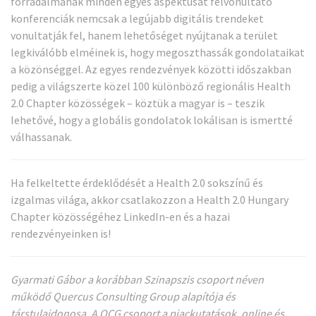
forradalmának minden egyes aspektusát felvonultató
konferenciák nemcsak a legújabb digitális trendeket
vonultatják fel, hanem lehetőséget nyújtanak a terület
legkiválóbb elméinek is, hogy megoszthassák gondolataikat
a közönséggel. Az egyes rendezvények közötti időszakban
pedig a világszerte közel 100 különböző regionális Health
2.0 Chapter közösségek – köztük a magyar is – teszik
lehetővé, hogy a globális gondolatok lokálisan is ismertté
válhassanak.
Ha felkeltette érdeklődését a Health 2.0 sokszínű és
izgalmas világa, akkor csatlakozzon a Health 2.0 Hungary
Chapter közösségéhez LinkedIn-en és a hazai
rendezvényeinken is!
Gyarmati Gábor a korábban Szinapszis csoport néven
működő Quercus Consulting Group alapítója és
társtulajdonosa. A QCG csoport a piackutatások, online és