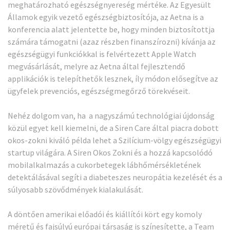
meghatározható egészségnyereség mértéke. Az Egyesült
Államok egyik vezető egészségbiztosítója, az Aetna is a
konferencia alatt jelentette be, hogy minden biztosítottja
számára támogatni (azaz részben finanszírozni) kívánja az
egészségügyi funkciókkal is felvértezett Apple Watch
megvásárlását, melyre az Aetna által fejlesztendő
applikációk is telepíthetők lesznek, íly módon elősegítve az
ügyfelek prevenciós, egészségmegőrző törekvéseit.
Nehéz dolgom van, ha a nagyszámú technológiai újdonság
közül egyet kell kiemelni, de a Siren Care által piacra dobott
okos-zokni kiváló példa lehet a Szilícium-völgy egészségügyi
startup világára. A Siren Okos Zokni és a hozzá kapcsolódó
mobilalkalmazás a cukorbetegek lábhőmérsékletének
detektálásával segíti a diabeteszes neuropátia kezelését és a
súlyosabb szövődmények kialakulását.
A döntően amerikai előadói és kiállítói kört egy komoly
méretű és fajsúlyú európai társaság is színesítette, a Team