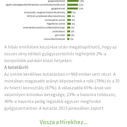
A hibás említések kiszűrése után megállapítható, hogy az
összes vény nélküli gyógyszerköltés legfeljebb 2%-a
bonyolódik patikán kívüli helyeken.
A kutatásról
Az online kérdőíves kutatásban n=968 ember vett részt. A
mintában magasabb arányt képviselnek a nők (78%) és a 35
év feletti korosztály (87%). A válaszadók 65%-ának van
valamilyen krónikus betegsége, 23%-a havonta többször,
49%-a havonta pedig legalább egyszer megfordul
gyógyszertárban. A kutatás 2013 júniusában zajlott.
Vissza a Hírekhez...