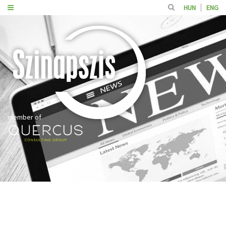
HUN
ENG
member of