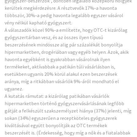
gyógyszer-beszerzők”, döntően legalább középkorú hölgyek
kerültek megkérdezésre. A résztvevők 17%-a havonta
többször, 30%-a pedig havonta legalább egyszer vásárol
vény nélkül kapható gyógyszert.
A válaszadók közel 90%-a említette, hogy OTC-t kizárólag
gyógyszertárban vesz, és az összes ilyen típusú
beszerzésének mindössze alig pár százalékát bonyolítja
hipermarketben, drogériában vagy egyéb helyen. Azok, akik
havonta egyébként is gyakrabban vásárolnak ilyen
termékeket, aktívabbak a patikán túli vásárlásban is,
esetükben ugyanis 20% körül alakul ezen beszerzések
aránya, míg a ritkábban vásárlók 9%-áról mondható el
ugyanez.
A kutatás rámutat: a kizárólag patikában vásárlók
hipermarketben történő gyógyszervásárlásának legfőbb
gátját a felkészült szakszemélyzet hiánya (37%) jelenti, míg
sokan (34%) egyszerűen a receptköteles gyógyszerek
kiváltásával együtt bonyolítják az OTC termékek
beszerzését is. (Érdekesség, hogy míg a nők és a fiatalabbak