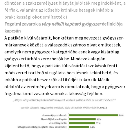
döntően a szakszemélyzet hiányát jelölték meg indokként, a
férfiak, valamint az idősebb krónikus betegek inkább a
praktikussági okot említették.)
Fogalmi zavarok a
vény nélkül kapható gyógyszer
definíciója
kapcsán
A patikán kívül vásárolt, konkrétan megnevezett gyógyszer-
márkanevek között a válaszadók számos olyat említettek,
amelyek nem gyógyszer kategóriába esnek vagy kizárólag
gyógyszertárból szerezhetők be. Mindezek alapján
kijelenthető, hogy a patikán túli vásárlási szokások fenti
módszerrel történő vizsgálata becslésnek tekinthető, és
inkább a patikai beszerzők attitűdjét tükrözik. Másik
oldalról az eredmények arra is rámutatnak, hogy a gyógyszer
fogalma körül zavarok vannak a lakosság fejében.