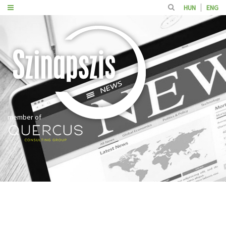
HUN
ENG
member of