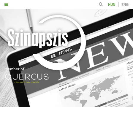
HUN
ENG
member of