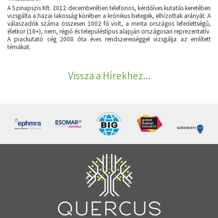
A Szinapszis Kft. 2012 decemberében telefonos, kérdőíves kutatás keretében
vizsgálta a hazai lakosság körében a krónikus betegek, elhízottak arányát. A
válaszadók száma összesen 1002 fő volt, a minta országos lefedettségű,
életkor (18+), nem, régió és településtípus alapján országosan reprezentatív.
A piackutató cég 2008 óta éves rendszerességgel vizsgálja az említett
témákat.
Vissza a Hírekhez...