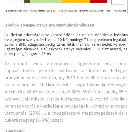
A
krónikus betegek aránya sem mutat jelentős változást
Az életkori adottságokhoz kapcsolódóan az elhízás döntően a krónikus
betegségben szenvedőket érinti: 10-ből mintegy 7 beteg esetében legalább
25-ös a BMI, átlagosan pedig 28-as érték mérhető az érintettek körében.
Egészséges társaiknál a túlsúlyosak aránya valamivel 50% alatt marad, az
index pedig átlagosan 25-ös.
Az elmúlt évek eredményeit figyelembe véve nem
tapasztalható jelentős változás a krónikus betegek
arányában sem, évek óta, így 2012-ben is 40% körül alakult
ez a szám, de életkor szerint szignifikáns különbségek
mérhetők: 56-65 év között közel 60%, 65 év felett pedig 65%
szenved valamilyen tartós betegségben. A vezető krónikus
panaszok sorát a kardiológia betegségek – döntően a magas
vérnyomás (20%) –, a mozgásszervi megbetegedések és a
cukorbetegség (6-6%) vezeti.
A kutatásról