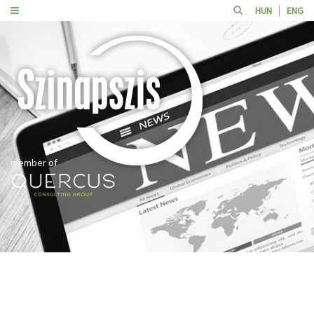
HUN
ENG
member of