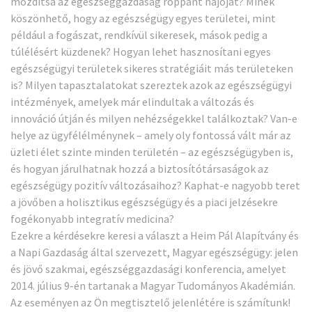
mozdítsa az egészséggazdaság roppant hajóját? Minek
köszönhető, hogy az egészségügy egyes területei, mint
például a fogászat, rendkívül sikeresek, mások pedig a
túlélésért küzdenek? Hogyan lehet hasznosítani egyes
egészségügyi területek sikeres stratégiáit más területeken
is? Milyen tapasztalatokat szereztek azok az egészségügyi
intézmények, amelyek már elindultak a változás és
innováció útján és milyen nehézségekkel találkoztak? Van-e
helye az ügyfélélménynek – amely oly fontossá vált már az
üzleti élet szinte minden területén – az egészségügyben is,
és hogyan járulhatnak hozzá a biztosítótársaságok az
egészségügy pozitív változásaihoz? Kaphat-e nagyobb teret
a jövőben a holisztikus egészségügy és a piaci jelzésekre
fogékonyabb integratív medicina?
Ezekre a kérdésekre keresi a választ a Heim Pál Alapítvány és
a Napi Gazdaság által szervezett, Magyar egészségügy: jelen
és jövő szakmai, egészséggazdasági konferencia, amelyet
2014. július 9-én tartanak a Magyar Tudományos Akadémián.
Az eseményen az Ön megtisztelő jelenlétére is számítunk!