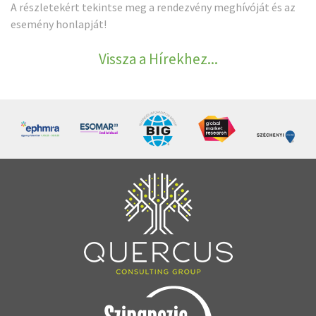
A részletekért tekintse meg a
rendezvény meghívóját
és az
esemény honlapját
!
Vissza a Hírekhez...