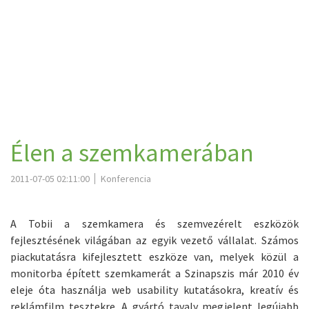
Élen a szemkamerában
2011-07-05 02:11:00
Konferencia
A Tobii a szemkamera és szemvezérelt eszközök
fejlesztésének világában az egyik vezető vállalat. Számos
piackutatásra kifejlesztett eszköze van, melyek közül a
monitorba épített szemkamerát a Szinapszis már 2010 év
eleje óta használja web usability kutatásokra, kreatív és
reklámfilm tesztekre. A gyártó tavaly megjelent legújabb