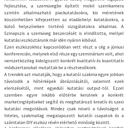
fejlesztése, a szemüvegbe épített mobil szemkamera
szintén alkalmazható piackutatásokra, kis méretének
köszönhetően kifejezetten az eladáshelyi kutatásokra, a
külső helyszíneken történő vizsgálatokra alkalmas. A
Szinapszis a szemüveg beszerzését is elindította, mellyel
kutatási eszköztárunk már idén nyáron kibővül.
Ezen eszközökhöz kapcsolódóan vett részt a cég a júniusi
konferencián, melynek első része egy szeminárium volt, ahol
nemzetközileg kidolgozott konkrét kvalitatív és kvantitatív
módszertanokat mutattak be a résztvevőknek.
A trendek azt mutatják, hogy a kutatói szakma egyre jobban
távolodik a hőtérképek ábrázolásától, valamint ezek
elemzésétől, mint egyedüli kutatási output-tól. Ezzel
szemben egyre inkább előtérbe kerülnek a konkrét
marketinglépéseket segítő és meghatározó kreatív és szexi
kutatási megoldások. Mindez csak növeli a távolságot a
hiteles, szakmailag megalapozott kutatói csapatok és a
számtalan DIY eszköz révén elérhető minőség között.