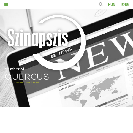
HUN
ENG
member of