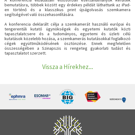
A konferencia előadásain elsősorban esettanulmányok kerültek
bemutatásra, többek között egy érdekes példát láthattunk az iPad-
en történő és a klasszikus print újságolvasás szemkamera
segítségével való összehasonlítására.
A konferencia deklarált célja a szemkamerát használó európai és
tengerentúli kutató ügynökségek és egyetemi kutatók közti
tapasztalatcsere és a tudományos, egyetemi és üzleti célú
kutatások közelebb hozása, a szemkamerás kutatásokkal foglalkozó
cégek együttműködésének ösztönzése. Ennek megfelelően
összességében a Szinapszis is rengeteg gyakorlati tudást és
tapasztalatot szerzett.
Vissza a Hírekhez...