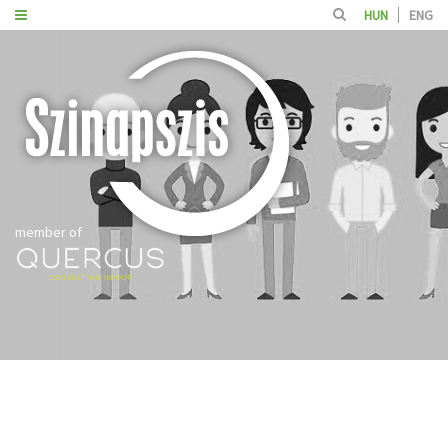
HUN
ENG
member of