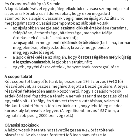
és Orvostovábbképző Szemle.
A lapok kiküldésével egyidejűleg elküldtük olvasási szempontjainkat
is, és arra kértük a családorvosokat, hogy ezen megadott
szempontok alapján olvassanak végig minden újságot. Az általunk
megfogalmazott olvasási szempontok az alábbiak voltak:
–
az újságokban megjelenő
szakmai cikkek
értékelése (tartalma,
felépítése, érthetősége, hitelessége, mennyire találja
érdekesnek és aktuálisnak azokat);
–
az újságokban megjelenő
reklámok értékelése
(tartalma, formai
megjelenése, elhelyezkedése, kreatív megjelenése -
megjegyezhetősége);
–
a lapok értékelése az alapján, hogy
összességében melyik újság
a legszínvonalasabb
, legjobban strukturált;
–
egyéb, egyéni észrevételek, benyomások összegyűjtése.
A csoportokról
Két csoportot bonyolítottunk le, összesen 19 háziorvos (9+10 fő)
részvételével, az összes meghívott eljött a beszélgetésre. A teljes
részvétel feltehetően annak köszönhető, hogy a családorvosok
érdeklődéssel fogadták a témát. A nemek szerinti megoszlás közel
egyenlő volt - 10 hölgy és 9 úr vett részt a kutatásban, valamint
életkor tekintetében is törekedtünk arra, hogy lehetőleg minden
korosztály képviselve legyen. (A legidősebb orvos 1957-ben, a
legfiatalabb pedig 2000-ben végzett.)
Olvasási szokások
A háziorvosok hetente hozzávetőlegesen 8-12 órát töltenek
olvasással. Az olvasásra fordított idő igen nagy része (a