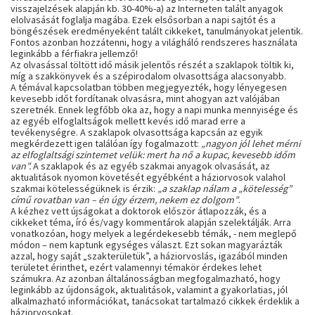
visszajelzések alapján kb. 30-40%-a) az Interneten talált anyagok
elolvasását foglalja magába. Ezek elsősorban a napi sajtót és a
böngészések eredményeként talált cikkeket, tanulmányokat jelentik.
Fontos azonban hozzátenni, hogy a világháló rendszeres használata
leginkább a férfiakra jellemző!
Az olvasással töltött idő másik jelentős részét a szaklapok töltik ki,
míg a szakkönyvek és a szépirodalom olvasottsága alacsonyabb.
A témával kapcsolatban többen megjegyezték, hogy lényegesen
kevesebb időt fordítanak olvasásra, mint ahogyan azt valójában
szeretnék. Ennek legfőbb oka az, hogy a napi munka mennyisége és
az egyéb elfoglaltságok mellett kevés idő marad erre a
tevékenységre. A szaklapok olvasottsága kapcsán az egyik
megkérdezett igen találóan így fogalmazott:
„nagyon jól lehet mérni
az elfoglaltsági szintemet velük: mert ha nő a kupac, kevesebb időm
van”.
A szaklapok és az egyéb szakmai anyagok olvasását, az
aktualitások nyomon követését egyébként a háziorvosok valahol
szakmai kötelességüknek is érzik:
„a szaklap nálam a „kötelesség”
című rovatban van – én úgy érzem, nekem ez dolgom”
.
A kézhez vett újságokat a doktorok először átlapozzák, és a
cikkeket téma, író és/vagy kommentárok alapján szelektálják. Arra
vonatkozóan, hogy melyek a legérdekesebb témák, - nem meglepő
módon – nem kaptunk egységes választ. Ezt sokan magyarázták
azzal, hogy saját „szakterületük”, a háziorvoslás, igazából minden
területet érinthet, ezért valamennyi témakör érdekes lehet
számukra. Az azonban általánosságban megfogalmazható, hogy
leginkább az újdonságok, aktualitások, valamint a gyakorlatias, jól
alkalmazható információkat, tanácsokat tartalmazó cikkek érdeklik a
háziorvosokat.