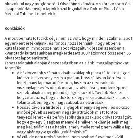
okozok túl nagy meglepetést Olvasóim számára. A szórakoztató és
kikapcsolódást nyújtó lapok közül leginkább a Doktor Pluszt és a
Medical Tribune-t emelték ki.
Konklúziók
A most bemutatott cikk célja nem az volt, hogy minden szakmai lapot
egyenként értékeljünk, és fontos hozzátennünk, hogy ebben a
kutatásban mi mindössze hat lapot vizsgáltunk (ezzel szemben a
kvantitatív kutatásunkban megkérdezett 300 háziorvos összesen 55
olvasott lapot említett!)
Tapasztalataink alapján összességében az alábbi megállapításokat
tehetjük:
A háziorvosok számára kínált szaklapok piaca túltelített, igen
kiélezett a verseny ezen a piacon. Hosszú távon kérdéses
lehet, hány lap marad életben, hiszen az orvosoknak
viszonylag kevés idejük marad az olvasásra, mindenképpen
szelektálnak a megjelenő újságok között. Továbbélezheti a
helyzetet az is, hogy a doktorok egyre kritikusabbak a lapok
tekintetében, egyre magasabbak az elvárások.
Hosszú távon a hirdetési anyagok mennyiségével (és sokszor
minőségével) szembeni negatív attitűdök miatt fontos
tényező lehet – és befolyásolhatja a szaklapok olvasottságát,
hogy egy-egy újságban mennyi és milyen reklám jelenik meg:
meg kell találni azt a határt, amely mellett még nem válik a lap,
vagy akár egy-egy cikk „reklámízűvé”.
Végül, de nem utolsó sorban, nem szabad figyelmen kívül