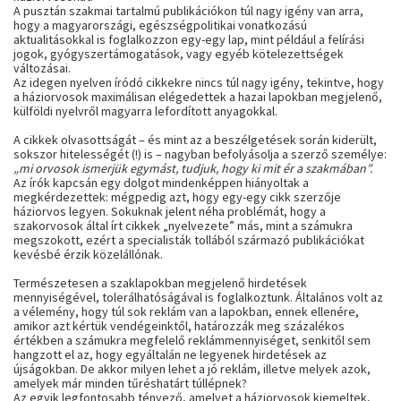
A pusztán szakmai tartalmú publikációkon túl nagy igény van arra,
hogy a magyarországi, egészségpolitikai vonatkozású
aktualitásokkal is foglalkozzon egy-egy lap, mint például a felírási
jogok, gyógyszertámogatások, vagy egyéb kötelezettségek
változásai.
Az idegen nyelven íródó cikkekre nincs túl nagy igény, tekintve, hogy
a háziorvosok maximálisan elégedettek a hazai lapokban megjelenő,
külföldi nyelvről magyarra lefordított anyagokkal.
A cikkek olvasottságát – és mint az a beszélgetések során kiderült,
sokszor hitelességét (!) is – nagyban befolyásolja a szerző személye:
„mi orvosok ismerjük egymást, tudjuk, hogy ki mit ér a szakmában”.
Az írók kapcsán egy dolgot mindenképpen hiányoltak a
megkérdezettek: mégpedig azt, hogy egy-egy cikk szerzője
háziorvos legyen. Sokuknak jelent néha problémát, hogy a
szakorvosok által írt cikkek „nyelvezete” más, mint a számukra
megszokott, ezért a specialisták tollából származó publikációkat
kevésbé érzik közelállónak.
Természetesen a szaklapokban megjelenő hirdetések
mennyiségével, tolerálhatóságával is foglalkoztunk. Általános volt az
a vélemény, hogy túl sok reklám van a lapokban, ennek ellenére,
amikor azt kértük vendégeinktől, határozzák meg százalékos
értékben a számukra megfelelő reklámmennyiséget, senkitől sem
hangzott el az, hogy egyáltalán ne legyenek hirdetések az
újságokban. De akkor milyen lehet a jó reklám, illetve melyek azok,
amelyek már minden tűréshatárt túllépnek?
Az egyik legfontosabb tényező, amelyet a háziorvosok kiemeltek,