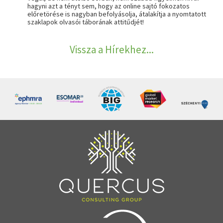
hagyni azt a tényt sem, hogy az online sajtó fokozatos
előretörése is nagyban befolyásolja, átalakítja a nyomtatott
szaklapok olvasói táborának attitűdjét!
Vissza a Hírekhez...