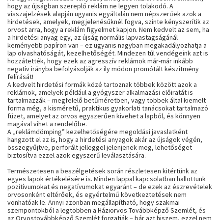
hogy az újságban szereplő reklám ne legyen tolakodó. A
visszajelzések alapján ugyanis egyáltalán nem népszerűek azok a
hirdetések, amelyek, megjelenésüknél fogva, szinte kényszerítik az
orvost arra, hogy a reklám figyelmet kapjon. Nem kedvelt az sem, ha
a hirdetési anyag egy, az újság normális lapvastagságánál
keményebb papíron van – ez ugyanis nagyban megakadályozhatja a
lap olvashatóságát, kezelhetőségét. Mindezen túl vendégeink azt is
hozzátették, hogy ezek az agresszív reklámok már-már inkább
negatív irányba befolyásolják az ily módon promótált készítmény
felírását!
A kedvelt hirdetési formák közé tartoznak többek között azok a
reklámok, amelyek például a gyógyszer alkalmazási előiratát is
tartalmazzák – megfelelő betűméretben, vagy többek által kiemelt
forma még, a kisméretű, praktikus gyakorlati tanácsokat tartalmazó
füzet, amelyet az orvos egyszerűen kivehet a lapból, és könnyen
magával vihet a rendelőbe.
A „reklámdömping” kezelhetőségére megoldási javaslatként
hangzott el az is, hogy a hirdetési anyagok akár az újságok végén,
összegyűjtve, perforált jelleggel jelenjenek meg, lehetőséget
biztosítva ezzel azok egyszerű leválasztására.
Természetesen a beszélgetések során részletesen kitértünk az
egyes lapok értékelésére is. Minden lappal kapcsolatban hallottunk
pozitívumokat és negatívumokat egyaránt – de ezek az észrevételek
orvosonként eltérőek, és egyértelmű következtetések nem
vonhatóak le. Annyi azonban megállapítható, hogy szakmai
szempontokból a legtöbben a Háziorvos Továbbképző Szemlét, és
az Orvostovábbképző Szemlét forgatják – bár azt hiszem, ezzel nem