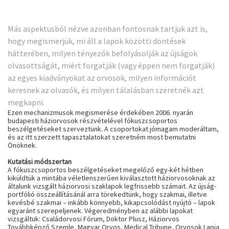
Más aspektusból nézve azonban fontosnak tartjuk azt is,
hogy megismerjük, mi áll a lapok közötti döntések
hátterében, milyen tényezők befolyásolják az újságok
olvasottságát, miért forgatják (vagy éppen nem forgatják)
az egyes kiadványokat az orvosok, milyen információt
keresnek az olvasók, és milyen tálalásban szeretnék azt
megkapni.
Ezen mechanizmusok megismerése érdekében 2006. nyarán
budapesti háziorvosok részvételével fókuszcsoportos
beszélgetéseket szerveztünk. A csoportokat jómagam moderáltam,
és az itt szerzett tapasztalatokat szeretném most bemutatni
Önöknek.
Kutatási módszertan
A fókuszcsoportos beszélgetéseket megelőző egy-két hétben
kiküldtük a mintába véletlenszerűen kiválasztott háziorvosoknak az
általunk vizsgált háziorvosi szaklapok legfrissebb számait. Az újság-
portfólió összeállításánál arra törekedtünk, hogy szakmai, illetve
kevésbé szakmai – inkább könnyebb, kikapcsolódást nyújtó – lapok
egyaránt szerepeljenek. Végeredményben az alábbi lapokat
vizsgáltuk: Családorvosi Fórum, Doktor Plusz, Háziorvos
Továbbképző Szemle, Magyar Orvos, Medical Tribune, Orvosok Lapja