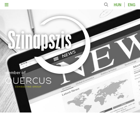
HUN
ENG
member of