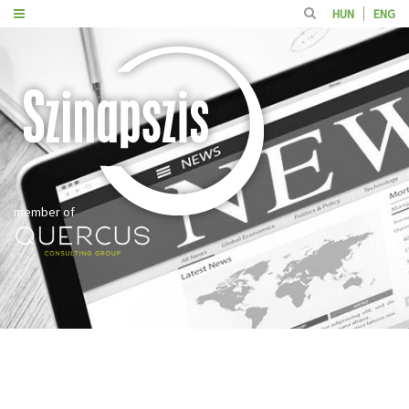
HUN
ENG
member of