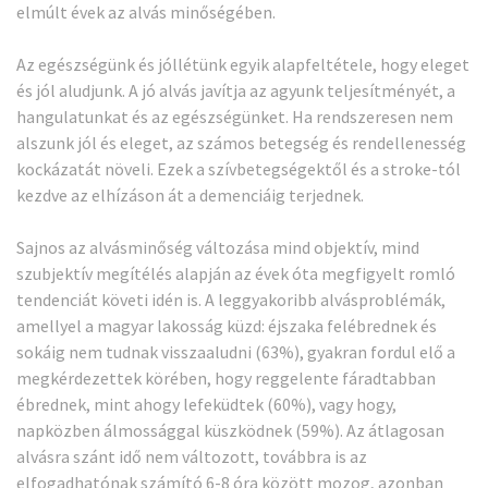
elmúlt évek az alvás minőségében.
Az egészségünk és jóllétünk egyik alapfeltétele, hogy eleget
és jól aludjunk. A
jó alvás
javítja az agyunk teljesítményét, a
hangulatunkat és az egészségünket. Ha rendszeresen nem
alszunk jól és eleget, az számos betegség és rendellenesség
kockázatát növeli. Ezek a szívbetegségektől és a
stroke
-tól
kezdve az elhízáson át a
demenciáig
terjednek.
Sajnos az alvásminőség változása mind objektív, mind
szubjektív megítélés alapján az évek óta megfigyelt romló
tendenciát követi idén is. A leggyakoribb alvásproblémák,
amellyel a magyar lakosság küzd: éjszaka felébrednek és
sokáig nem tudnak visszaaludni (63%), gyakran fordul elő a
megkérdezettek körében, hogy reggelente fáradtabban
ébrednek, mint ahogy lefeküdtek (60%), vagy hogy,
napközben álmossággal küszködnek (59%). Az átlagosan
alvásra szánt idő nem változott, továbbra is az
elfogadhatónak számító 6-8 óra között mozog, azonban