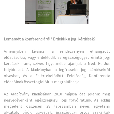
Lemaradt a konferenciáról? Érdeklik a jogi kérdések?
Amennyiben kíváncsi a rendezvényen elhangzott
előadásokra, vagy érdeklődik az egészségügyet érintő jogi
kérdések iránt, szíves figyelmébe ajánljuk a Med. Et Jur.
folyóiratot. A kiadványban a legfrissebb jogi kérdésekről
olvashat, és a Felértékelődött Felelősség Konferencia
előadóinak összefoglalóit is megtalálhatja!
Az Alapítvány kiadásában 2010 májusa óta jelenik meg
negyedévenként egészségügyi jogi folyóiratunk. Az eddig
megjelent összesen 28 lapszámban neves egyetemi
oktatók, bírók, ügyvédek, igazságügyi orvos szakértők