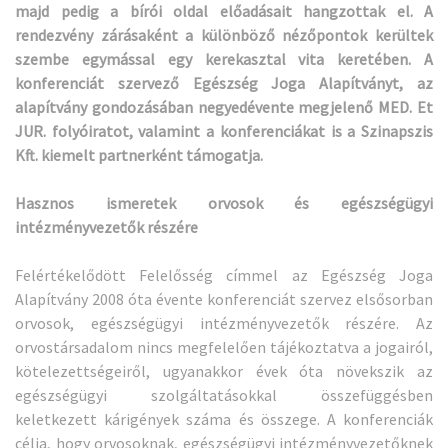
majd pedig a bírói oldal előadásait hangzottak el. A
rendezvény zárásaként a különböző nézőpontok kerültek
szembe egymással egy kerekasztal vita keretében. A
konferenciát szervező Egészség Joga Alapítványt, az
alapítvány gondozásában negyedévente megjelenő MED. Et
JUR. folyóiratot, valamint a konferenciákat is a Szinapszis
Kft. kiemelt partnerként támogatja.
Hasznos ismeretek orvosok és egészségügyi
intézményvezetők részére
Felértékelődött Felelősség címmel az Egészség Joga
Alapítvány 2008 óta évente konferenciát szervez elsősorban
orvosok, egészségügyi intézményvezetők részére. Az
orvostársadalom nincs megfelelően tájékoztatva a jogairól,
kötelezettségeiről, ugyanakkor évek óta növekszik az
egészségügyi szolgáltatásokkal összefüggésben
keletkezett kárigények száma és összege. A konferenciák
célja, hogy orvosoknak, egészségügyi intézményvezetőknek