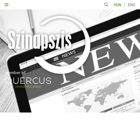
HUN
ENG
member of