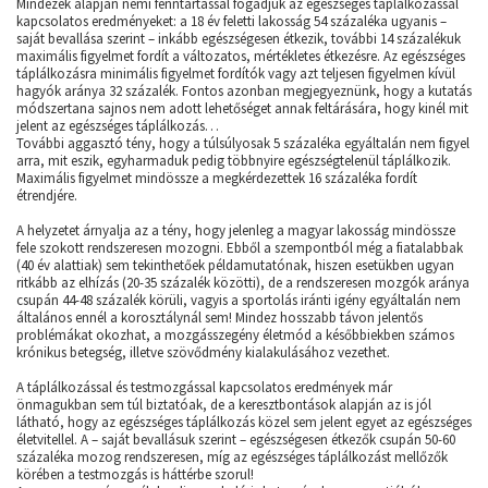
Mindezek alapján némi fenntartással fogadjuk az egészséges táplálkozással
kapcsolatos eredményeket: a 18 év feletti lakosság 54 százaléka ugyanis –
saját bevallása szerint – inkább egészségesen étkezik, további 14 százalékuk
maximális figyelmet fordít a változatos, mértékletes étkezésre. Az egészséges
táplálkozásra minimális figyelmet fordítók vagy azt teljesen figyelmen kívül
hagyók aránya 32 százalék. Fontos azonban megjegyeznünk, hogy a kutatás
módszertana sajnos nem adott lehetőséget annak feltárására, hogy kinél mit
jelent az egészséges táplálkozás…
További aggasztó tény, hogy a túlsúlyosak 5 százaléka egyáltalán nem figyel
arra, mit eszik, egyharmaduk pedig többnyire egészségtelenül táplálkozik.
Maximális figyelmet mindössze a megkérdezettek 16 százaléka fordít
étrendjére.
A helyzetet árnyalja az a tény, hogy jelenleg a magyar lakosság mindössze
fele szokott rendszeresen mozogni. Ebből a szempontból még a fiatalabbak
(40 év alattiak) sem tekinthetőek példamutatónak, hiszen esetükben ugyan
ritkább az elhízás (20-35 százalék közötti), de a rendszeresen mozgók aránya
csupán 44-48 százalék körüli, vagyis a sportolás iránti igény egyáltalán nem
általános ennél a korosztálynál sem! Mindez hosszabb távon jelentős
problémákat okozhat, a mozgásszegény életmód a későbbiekben számos
krónikus betegség, illetve szövődmény kialakulásához vezethet.
A táplálkozással és testmozgással kapcsolatos eredmények már
önmagukban sem túl biztatóak, de a keresztbontások alapján az is jól
látható, hogy az egészséges táplálkozás közel sem jelent egyet az egészséges
életvitellel. A – saját bevallásuk szerint – egészségesen étkezők csupán 50-60
százaléka mozog rendszeresen, míg az egészséges táplálkozást mellőzők
körében a testmozgás is háttérbe szorul!