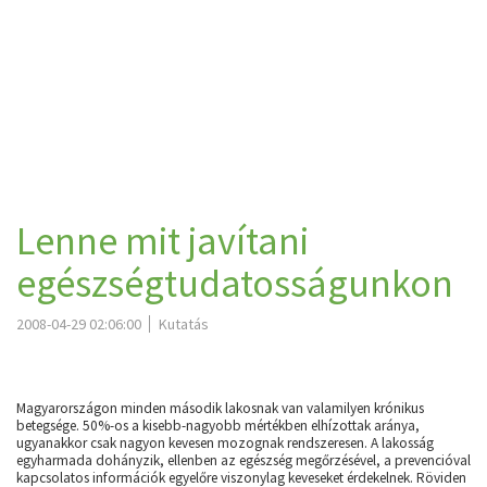
Lenne mit javítani
egészségtudatosságunkon
2008-04-29 02:06:00
Kutatás
Magyarországon minden második lakosnak van valamilyen krónikus
betegsége. 50%-os a kisebb-nagyobb mértékben elhízottak aránya,
ugyanakkor csak nagyon kevesen mozognak rendszeresen. A lakosság
egyharmada dohányzik, ellenben az egészség megőrzésével, a prevencióval
kapcsolatos információk egyelőre viszonylag keveseket érdekelnek. Röviden