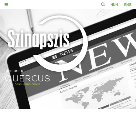
HUN
ENG
member of