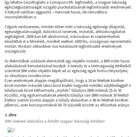
így lehetne összefoglalni a Szinapszis Kft. legfrissebb, a magyar lakosság
egészségtudatosságát vizsgáló piackutatásának legfontosabb eredményeit.
A helyzet valóban aggasztó – nemcsak hazai, de nemzetközi
viszonylatokban is.
Cégünk rendszeresen, minden évben méri a lakosság egészségi állapotát,
egészségtudatosságát, különböző ismérvek, mutatók, attitűdvizsgálatok
segítségével. 2008-ban két alkalommal, márciusban és szeptemberben
készítettük el a felmérést, mindkét esetben 1000 fős, országosan reprezentatív
mintán. Mostani cikkünkben őszi kutatásunk legfontosabb eredményeit
összegezzük.
Az életmódbeli szokások elemezését egy objektív mutató, a BMI index hazai
alakulásának bemutatásával kezdjük. A testsúly és a testmagasság értékeiből
számított BMI index objektív képet ad az egészség egyik fontos tényezőjére,
az obezitasra vonatkozóan.
Ezen eredmények alapján megállapítható, hogy a 18 év felettiek körében
közel minden második lakos küzd kisebb-nagyobb mértékű súlyfelesleggel! A
túlsúlyosak közel kétharmada „enyhén” túlsúlyos (BMI indexük 25 és 30
közötti), míg egyharmaduknak jelentős túlsúlya van (BMI indexük 30 feletti)!
Életkor szerinti bontás alapján a túlsúly elsősorban a 40 év felettiek körében
jellemző, ezen korcsoportoknál 60-70 százalék közötti az elhízottak aránya.
1. ábra
BMI indexek alakulása a felnőtt magyar lakosság körében