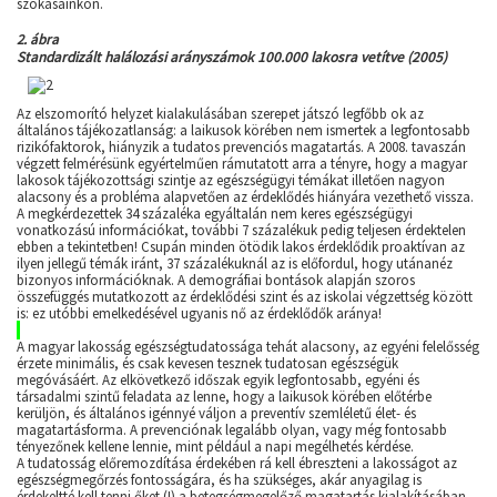
szokásainkon.
2. ábra
Standardizált halálozási arányszámok 100.000 lakosra vetítve (2005)
Az elszomorító helyzet kialakulásában szerepet játszó legfőbb ok az
általános tájékozatlanság: a laikusok körében nem ismertek a legfontosabb
rizikófaktorok, hiányzik a tudatos prevenciós magatartás. A 2008. tavaszán
végzett felmérésünk egyértelműen rámutatott arra a tényre, hogy a magyar
lakosok tájékozottsági szintje az egészségügyi témákat illetően nagyon
alacsony és a probléma alapvetően az érdeklődés hiányára vezethető vissza.
A megkérdezettek 34 százaléka egyáltalán nem keres egészségügyi
vonatkozású információkat, további 7 százalékuk pedig teljesen érdektelen
ebben a tekintetben! Csupán minden ötödik lakos érdeklődik proaktívan az
ilyen jellegű témák iránt, 37 százalékuknál az is előfordul, hogy utánanéz
bizonyos információknak. A demográfiai bontások alapján szoros
összefüggés mutatkozott az érdeklődési szint és az iskolai végzettség között
is: ez utóbbi emelkedésével ugyanis nő az érdeklődők aránya!
A magyar lakosság egészségtudatossága tehát alacsony, az egyéni felelősség
érzete minimális, és csak kevesen tesznek tudatosan egészségük
megóvásáért. Az elkövetkező időszak egyik legfontosabb, egyéni és
társadalmi szintű feladata az lenne, hogy a laikusok körében előtérbe
kerüljön, és általános igénnyé váljon a preventív szemléletű élet- és
magatartásforma. A prevenciónak legalább olyan, vagy még fontosabb
tényezőnek kellene lennie, mint például a napi megélhetés kérdése.
A tudatosság előremozdítása érdekében rá kell ébreszteni a lakosságot az
egészségmegőrzés fontosságára, és ha szükséges, akár anyagilag is
érdekeltté kell tenni őket (!) a betegségmegelőző magatartás kialakításában.