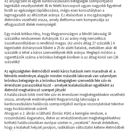
Az anyagcsere és egyéb kardiovaszkuláris betegségek szempontjából
leginkább veszélyeztetett 45 év feletti korcsoport ugyan nagyobb figyelmet
fordít az egészséges táplálkozásra, mégis ezen korosztályban a
legmagasabb az elhízottak aránya. Ez elsősorban a mozgásszegény
életmódra vezethető vissza, amely életforma nem kompenzálja az
elfogyasztott ételek mennyiségét.
Egy másik kritikus tény, hogy Magyarországon a felnőtt lakosság 30
százaléka rendszeresen dohányzik. Ez az arány még nemzetközi
összehasonlításban is rendkívül magas. (Az uniós átlag 27 százalék.) A
legerősebb dohányosok főként a 25 év alatti fiatalok, esetükben akár 40
százalék is lehet a káros szenvedélynek élők aránya. Meglepő módon a
cigarettázók száma a krónikus betegek körében is az átlag körül van (26
százalék)!
Az egészségtelen életmódból eredő káros hatások nem maradnak el: a
felmérés eredményei alapján minden második lakosnak van valamilyen
krónikus betegsége és a krónikus betegségben szenvedők fele szív-és
érrendszeri panaszokkal küzd – amelyek kialakulásában egyébként az
életmód meghatározó szerepet játszik!
A halálozások több mint fele szív-és érrendszeri megbetegedésekre vezethető
vissza, amelynek eredményeként Magyarország lakossága a
kardiovaszkuláris halálozás szempontjából európai viszonylatokat tekintve
nagy kockázatúnak számít.
Ahogyan a 2. ábrán is látható (forrás: KSH) a keringési rendszer, a
rosszindulatú daganatos, illetve az emésztőrendszeri megbetegedésekhez
köthető halálozásokban európai szinten is „vezetünk”. Annak érdekében,
hogy a kialakult helyzet javuljon, radikálisan változtatni kellene életmódbeli