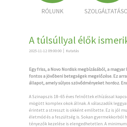
RÓLUNK
SZOLGÁLTATÁS
A túlsúllyal élők isme
2025-11-12 09:00:00
Kutatás
Egy friss, a Novo Nordisk megbízásából, a magyar 
fontos a jövőbeni betegségek megelőzése. Ez arra 
állapot, amely súlyos szövődményeket hordoz. En
A Szinapszis 18–65 éves felnőttek elhízással kapc
mögött komplex okok állnak. A válaszadók leggya
érintett a stresszt is okként említette. Ez is jó
életmód és a feszültség is. Sokan gyermekkorból h
tényezők kezelése is elengedhetetlen. A minimum 