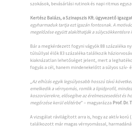
szokások, bevásárlási rutinok és napi ritmus egys
Kertész Balázs, a Szinapszis Kft. ügyvezető igazga
egyharmaduk tartja ezt igazán fontosnak. A motivác
megelőzése együtt alakíthatják a súlycsökkentésre 
Bár a megkérdezett fogyni vágyók 88 százaléka nyil
túlsúllyal élők 83 százaléka találkozik háziorvosá
kiaknázatlan lehetőséget jelent, mert a leghaték
fogyás a cél, hanem mindenekelőtt a súlyos szív- 
„
Az elhízás egyik legsúlyosabb hosszú távú követk
emelkedik a vérnyomás, romlik a lipidprofil, mindez 
koszorúerekre, elősegítve az érelmeszesedést és hozz
megőrzése kerül előtérbe
” – magyarázza
Prof. Dr.
A vizsgálat rávilágított arra is, hogy az aktív ko
találkozott már magas vérnyomással, harmadánál 