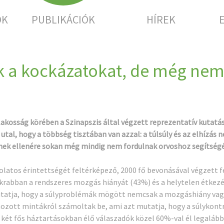
OK
PUBLIKÁCIÓK
HÍREK
rik a kockázatokat, de még ne
lakosság körében a Szinapszis által végzett reprezentatív kutatá
utal, hogy a többség tisztában van azzal: a túlsúly és az elhízás
nek ellenére sokan még mindig nem fordulnak orvoshoz segítségé
solatos érintettségét feltérképező, 2000 fő bevonásával végzett 
krabban a rendszeres mozgás hiányát (43%) és a helytelen étkez
l mutatja, hogy a súlyproblémák mögött nemcsak a mozgáshiány vag
ozott mintákról számoltak be, ami azt mutatja, hogy a súlykontrol
két fős háztartásokban élő válaszadók közel 60%-val él legaláb