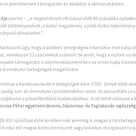
zerre jelenthetnek támogatást és akadályt a változtatásban.
tója
szerint – „
a megkérdezett elhízással élők 80 százaléka nyilatko
iók többtényezősek: a külső megjelenés, a jobb fizikai teljesítmén
irányuló döntéseket.”
atkozott úgy, hogy a jövőbeli betegségek elkerülése motiválja őke
val, mindössze 53 százalékuk számolt be arról, hogy a vizitek sorá
onyabb támogatást a súlymenedzsmentben az orvos tudja biztosít
és érrendszeri betegségek megelőzése.
ezménye a kardiovaszkuláris betegségek köre (CVD). Ennek több ok
pedig szív- és érrendszeri problémákhoz vezet. Az epicardiális (a sz
ájárulva a pitvarfibrilláció kialakulásához. A cél tehát túlmutat a
 Torzsa Péter egyetemi docens, háziorvos- és foglakozás-egészsé
rú (18-65) túlsúllyal élők körében már jelenleg is magas a társbet
fordul elő magas koleszterinszint vagy krónikus mozgásszervi 