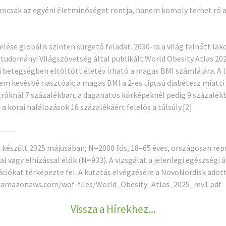
emcsak az egyéni életminőséget rontja, hanem komoly terhet ró az
ése globális szinten sürgető feladat. 2030-ra a világ felnőtt lak
ízástudományi Világszövetség által publikált World Obesity Atlas 
 betegségben eltöltött életév írható a magas BMI számlájára. A le
 sem kevésbé riasztóak: a magas BMI a 2-es típusú diabétesz miatti
tróknál 7 százalékban, a daganatos kórképeknél pedig 9 százalékb
a korai halálozások 16 százalékáért felelős a túlsúly.
[2]
l készült 2025 májusában; N=2000 fős, 18–65 éves, országosan re
al vagy elhízással élők (N=933). A vizsgálat a jelenlegi egészségi
ációkat térképezte fel. A kutatás elvégzésére a NovoNordisk adot
1.amazonaws.com/wof-files/World_Obesity_Atlas_2025_rev1.pdf
Vissza a Hírekhez...