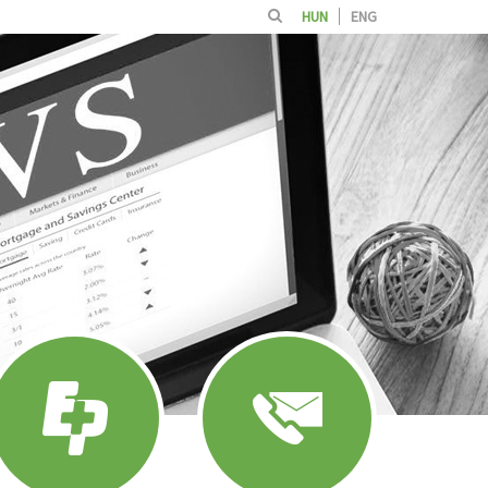
HUN
ENG