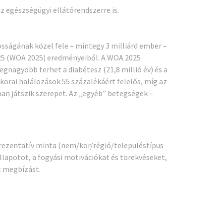
 egészségügyi ellátórendszerre is.
osságának közel fele – mintegy 3 milliárd ember –
2025 (WOA 2025) eredményeiből.
A WOA 2025
gnagyobb terhet a diabétesz (21,8 millió év) és a
 korai halálozások 55 százalékáért felelős, míg az
an játszik szerepet. Az „egyéb” betegségek –
prezentatív minta (nem/kor/régió/településtípus
 állapotot, a fogyási motivációkat és törekvéseket,
t megbízást.