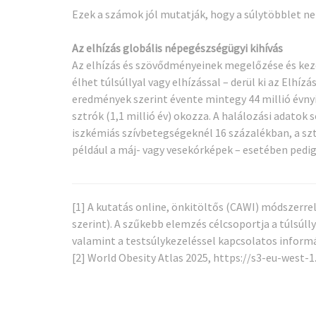
Ezek a számok jól mutatják, hogy a súlytöbblet n
Az elhízás globális népegészségügyi kihívás
Az elhízás és szövődményeinek megelőzése és kezel
élhet túlsúllyal vagy elhízással – derül ki az Elh
eredmények szerint évente mintegy 44 millió évnyi
sztrók (1,1 millió év) okozza. A halálozási adatok
iszkémiás szívbetegségeknél 16 százalékban, a sz
például a máj- vagy vesekórképek – esetében pedig 
[1]
A kutatás online, önkitöltős (CAWI) módszerre
szerint). A szűkebb elemzés célcsoportja a túlsúlly
valamint a testsúlykezeléssel kapcsolatos inform
[2]
World Obesity Atlas 2025,
https://s3-eu-west-