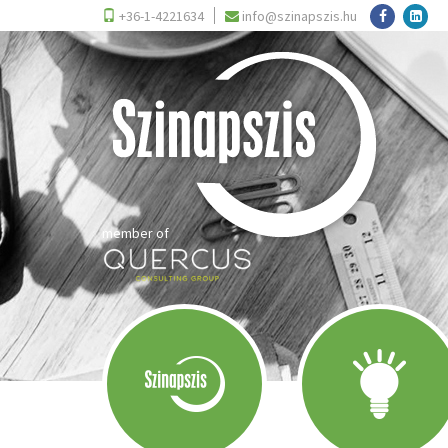
+36-1-4221634
info@szinapszis.hu
member of