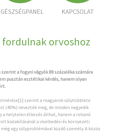
EGÉSZSÉGPANEL
KAPCSOLAT
m fordulnak orvoshoz
s szerint a fogyni vágyók 88 százaléka számára
 nem pusztán esztétikai kérdés, hanem olyan
rt.
felmérése
[1]
szerint a magyarok súlytöbblete
ést (40%) nevezték meg, de minden negyedik
y a helytelen étkezés állhat, hanem a rohanó
l kialakításánál a viselkedési és környezeti
b még egy súlyproblémával küzdő személy. A közös