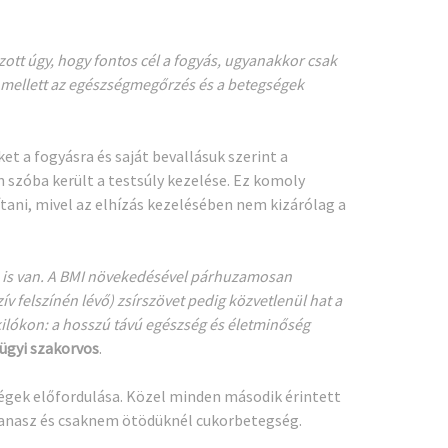
zott úgy, hogy fontos cél a fogyás, ugyanakkor csak
y mellett az egészségmegőrzés és a betegségek
t a fogyásra és saját bevallásuk szerint a
n szóba került a testsúly kezelése. Ez komoly
ani, mivel az elhízás kezelésében nem kizárólag a
a is van. A BMI növekedésével párhuzamosan
ív felszínén lévő) zsírszövet pedig közvetlenül hat a
 kilókon: a hosszú távú egészség és életminőség
gügyi szakorvos
.
egségek előfordulása. Közel minden második érintett
panasz és csaknem ötödüknél cukorbetegség.