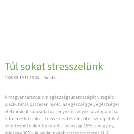
Túl sokat stresszelünk
2008-05-19 11:19:00
Kutatás
A magyar társadalom egészségtudatosságát vizsgáló
piackutatás összesen nyolc, az egészséggel, egészséges
életmóddal kapcsolatos tényezőt helyez középpontba,
felmérve köztük a stresszmentes életvitel szerepét is. A
jelentésből kiderül: a felnőtt lakosság 15%-a nagyon,
mintegy 30%-uk pedig inkább stresszes életet él. A