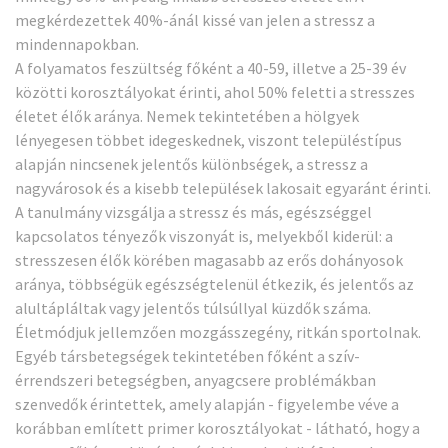
megkérdezettek 40%-ánál kissé van jelen a stressz a
mindennapokban.
A folyamatos feszültség főként a 40-59, illetve a 25-39 év
közötti korosztályokat érinti, ahol 50% feletti a stresszes
életet élők aránya. Nemek tekintetében a hölgyek
lényegesen többet idegeskednek, viszont településtípus
alapján nincsenek jelentős különbségek, a stressz a
nagyvárosok és a kisebb települések lakosait egyaránt érinti.
A tanulmány vizsgálja a stressz és más, egészséggel
kapcsolatos tényezők viszonyát is, melyekből kiderül: a
stresszesen élők körében magasabb az erős dohányosok
aránya, többségük egészségtelenül étkezik, és jelentős az
alultápláltak vagy jelentős túlsúllyal küzdők száma.
Életmódjuk jellemzően mozgásszegény, ritkán sportolnak.
Egyéb társbetegségek tekintetében főként a szív-
érrendszeri betegségben, anyagcsere problémákban
szenvedők érintettek, amely alapján - figyelembe véve a
korábban említett primer korosztályokat - látható, hogy a