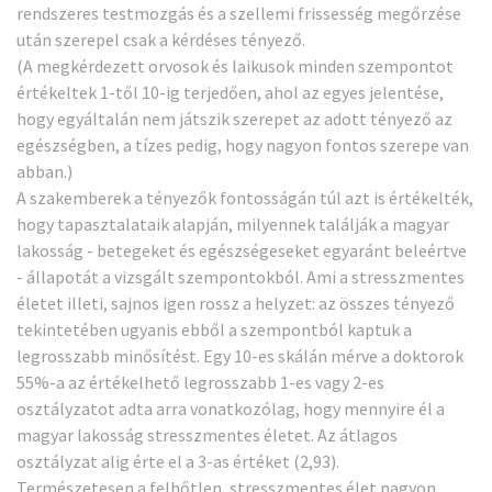
rendszeres testmozgás és a szellemi frissesség megőrzése
után szerepel csak a kérdéses tényező.
(A megkérdezett orvosok és laikusok minden szempontot
értékeltek 1-től 10-ig terjedően, ahol az egyes jelentése,
hogy egyáltalán nem játszik szerepet az adott tényező az
egészségben, a tízes pedig, hogy nagyon fontos szerepe van
abban.)
A szakemberek a tényezők fontosságán túl azt is értékelték,
hogy tapasztalataik alapján, milyennek találják a magyar
lakosság - betegeket és egészségeseket egyaránt beleértve
- állapotát a vizsgált szempontokból. Ami a stresszmentes
életet illeti, sajnos igen rossz a helyzet: az összes tényező
tekintetében ugyanis ebből a szempontból kaptuk a
legrosszabb minősítést. Egy 10-es skálán mérve a doktorok
55%-a az értékelhető legrosszabb 1-es vagy 2-es
osztályzatot adta arra vonatkozólag, hogy mennyire él a
magyar lakosság stresszmentes életet. Az átlagos
osztályzat alig érte el a 3-as értéket (2,93).
Természetesen a felhőtlen, stresszmentes élet nagyon