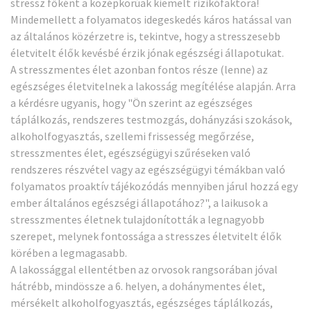
stressz főként a középkorúak kiemelt rizikófaktora!
Mindemellett a folyamatos idegeskedés káros hatással van
az általános közérzetre is, tekintve, hogy a stresszesebb
életvitelt élők kevésbé érzik jónak egészségi állapotukat.
A stresszmentes élet azonban fontos része (lenne) az
egészséges életvitelnek a lakosság megítélése alapján. Arra
a kérdésre ugyanis, hogy "Ön szerint az egészséges
táplálkozás, rendszeres testmozgás, dohányzási szokások,
alkoholfogyasztás, szellemi frissesség megőrzése,
stresszmentes élet, egészségügyi szűréseken való
rendszeres részvétel vagy az egészségügyi témákban való
folyamatos proaktív tájékozódás mennyiben járul hozzá egy
ember általános egészségi állapotához?", a laikusok a
stresszmentes életnek tulajdonították a legnagyobb
szerepet, melynek fontossága a stresszes életvitelt élők
körében a legmagasabb.
A lakossággal ellentétben az orvosok rangsorában jóval
hátrébb, mindössze a 6. helyen, a dohánymentes élet,
mérsékelt alkoholfogyasztás, egészséges táplálkozás,