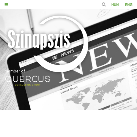
HUN
ENG
member of