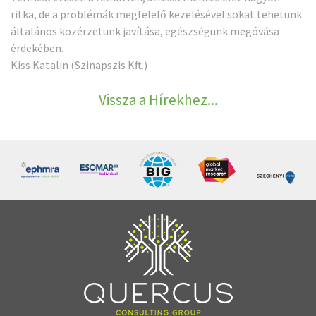
ritka, de a problémák megfelelő kezelésével sokat tehetünk
általános közérzetünk javítása, egészségünk megóvása
érdekében.
Kiss Katalin (Szinapszis Kft.)
Vissza a Hírekhez...