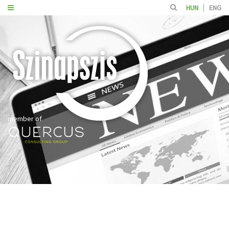
HUN
ENG
member of