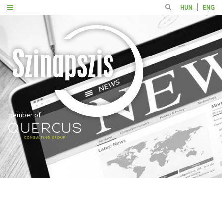
HUN
ENG
member of