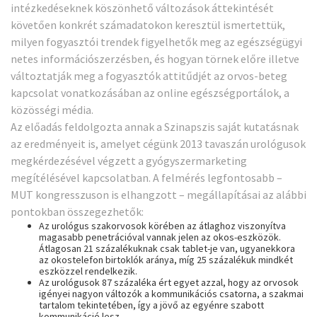
intézkedéseknek köszönhető változások áttekintését
követően konkrét számadatokon keresztül ismertettük,
milyen fogyasztói trendek figyelhetők meg az egészségügyi
netes információszerzésben, és hogyan törnek előre illetve
változtatják meg a fogyasztók attitűdjét az orvos-beteg
kapcsolat vonatkozásában az online egészségportálok, a
közösségi média.
Az előadás feldolgozta annak a Szinapszis saját kutatásnak
az eredményeit is, amelyet cégünk 2013 tavaszán urológusok
megkérdezésével végzett a gyógyszermarketing
megítélésével kapcsolatban. A felmérés legfontosabb –
MUT kongresszuson is elhangzott – megállapításai az alábbi
pontokban összegezhetők:
Az urológus szakorvosok körében az átlaghoz viszonyítva
magasabb penetrációval vannak jelen az okos-eszközök.
Átlagosan 21 százalékuknak csak tablet-je van, ugyanekkora
az okostelefon birtoklók aránya, míg 25 százalékuk mindkét
eszközzel rendelkezik.
Az urológusok 87 százaléka ért egyet azzal, hogy az orvosok
igényei nagyon változók a kommunikációs csatorna, a szakmai
tartalom tekintetében, így a jövő az
egyénre szabott
kommunikáció lesz.