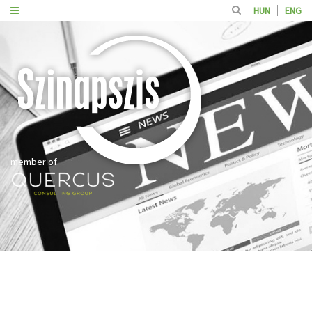
HUN
ENG
member of