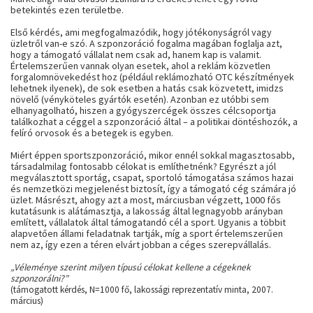
betekintés ezen területbe.
Első kérdés, ami megfogalmazódik, hogy jótékonyságról vagy
üzletről van-e szó. A szponzoráció fogalma magában foglalja azt,
hogy a támogató vállalat nem csak ad, hanem kap is valamit.
Értelemszerűen vannak olyan esetek, ahol a reklám közvetlen
forgalomnövekedést hoz (például reklámozható OTC készítmények
lehetnek ilyenek), de sok esetben a hatás csak közvetett, imidzs
növelő (vényköteles gyártók esetén). Azonban ez utóbbi sem
elhanyagolható, hiszen a gyógyszercégek összes célcsoportja
találkozhat a céggel a szponzoráció által – a politikai döntéshozók, a
felíró orvosok és a betegek is egyben.
Miért éppen sportszponzoráció, mikor ennél sokkal magasztosabb,
társadalmilag fontosabb célokat is említhetnénk? Egyrészt a jól
megválasztott sportág, csapat, sportoló támogatása számos hazai
és nemzetközi megjelenést biztosít, így a támogató cég számára jó
üzlet. Másrészt, ahogy azt a most, márciusban végzett, 1000 fős
kutatásunk is alátámasztja, a lakosság által legnagyobb arányban
említett, vállalatok által támogatandó cél a sport. Ugyanis a többit
alapvetően állami feladatnak tartják, míg a sport értelemszerűen
nem az, így ezen a téren elvárt jobban a céges szerepvállalás.
„Véleménye szerint milyen típusú célokat kellene a cégeknek
szponzorálni?”
(támogatott kérdés, N=1000 fő, lakossági reprezentatív minta, 2007.
március)