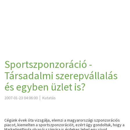
Sportszponzoráció -
Társadalmi szerepvállalás
és egyben üzlet is?
2007-01-23 04:06:00
Kutatás
Cégünk évek óta vizsgálja, elemzi a magyarországi szponzorációs
piacot, kiemelten a sportszponzorációt, ezért úgy gondoltuk, hogy a
MarketingPirula olvasói számára is érdekes lehet egy rövid