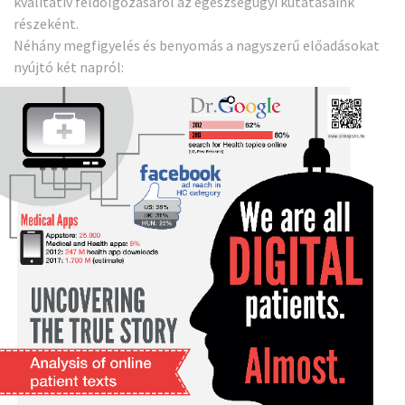
kvalitatív feldolgozásáról az egészségügyi kutatásaink
részeként.
Néhány megfigyelés és benyomás a nagyszerű
előadásokat
nyújtó két napról: