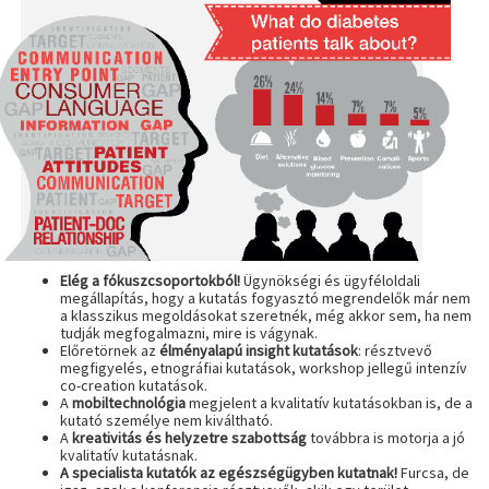
Elég a fókuszcsoportokból!
Ügynökségi és ügyféloldali
megállapítás, hogy a kutatás fogyasztó megrendelők már nem
a klasszikus megoldásokat szeretnék, még akkor sem, ha nem
tudják megfogalmazni, mire is vágynak.
Előretörnek az
élményalapú insight kutatások
: résztvevő
megfigyelés, etnográfiai kutatások, workshop jellegű intenzív
co-creation kutatások.
A
mobiltechnológia
megjelent a kvalitatív kutatásokban is, de a
kutató személye nem kiváltható.
A
kreativitás és helyzetre szabottság
továbbra is motorja a jó
kvalitatív kutatásnak.
A specialista kutatók az egészségügyben kutatnak!
Furcsa, de