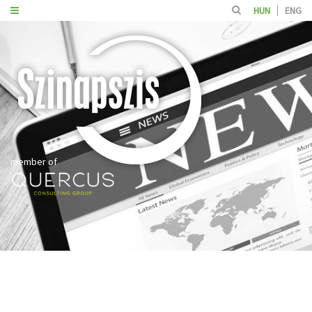
HUN
ENG
member of