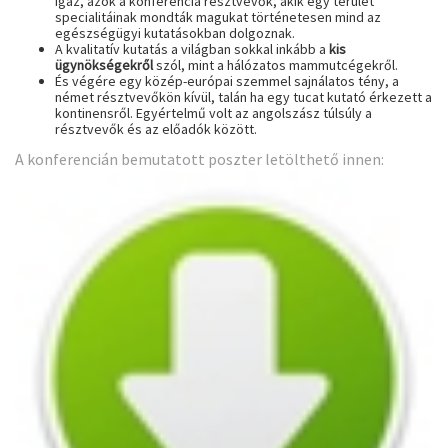
igaz, azok a konferencia résztvevők, akik egy terület
specialitáinak mondták magukat történetesen mind az
egészségügyi kutatásokban dolgoznak.
A kvalitatív kutatás a világban sokkal inkább a
kis
ügynökségekről
szól, mint a hálózatos mammutcégekről.
És végére egy közép-európai szemmel sajnálatos tény, a
német résztvevőkön kívül, talán ha egy tucat kutató érkezett a
kontinensről. Egyértelmű volt az angolszász túlsúly a
résztvevők és az előadók között.
A konferencián bemutatott poszter letölthető innen: