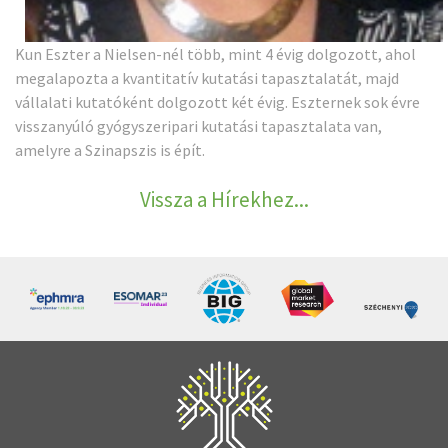
Kun Eszter a Nielsen-nél több, mint 4 évig dolgozott, ahol
megalapozta a kvantitatív kutatási tapasztalatát, majd
vállalati kutatóként dolgozott két évig. Eszternek sok évre
visszanyúló gyógyszeripari kutatási tapasztalata van,
amelyre a Szinapszis is épít.
Vissza a Hírekhez...