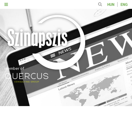
HUN
ENG
member of