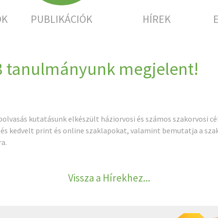
OK
PUBLIKÁCIÓK
HÍREK
8 tanulmányunk megjelent!
apolvasás kutatásunk elkészült háziorvosi és számos szakorvosi 
 és kedvelt print és online szaklapokat, valamint bemutatja a s
a.
Vissza a Hírekhez...