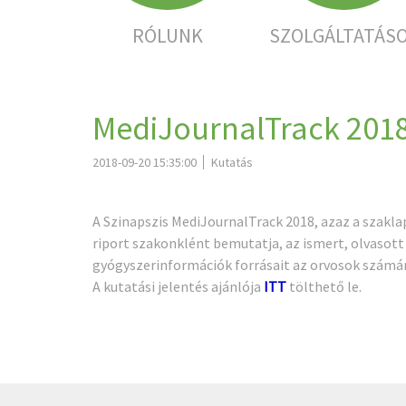
RÓLUNK
SZOLGÁLTATÁS
MediJournalTrack 201
2018-09-20 15:35:00
Kutatás
A Szinapszis MediJournalTrack 2018, azaz a szakl
riport szakonklént bemutatja, az ismert, olvasott
gyógyszerinformációk forrásait az orvosok számár
A kutatási jelentés ajánlója
ITT
tölthető le.