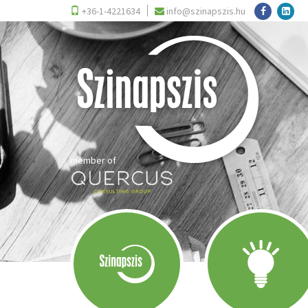
+36-1-4221634
info@szinapszis.hu
member of