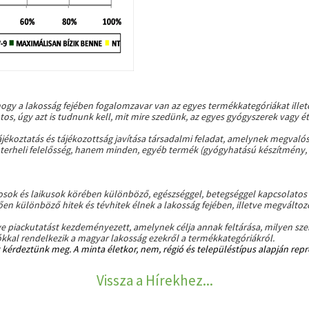
hogy a lakosság fejében fogalomzavar van az egyes termékkategóriákat ill
tos, úgy azt is tudnunk kell, mit mire szedünk, az egyes gyógyszerek vagy 
jékoztatás és tájékozottság javítása társadalmi feladat, amelynek megval
terheli felelősség, hanem minden, egyéb termék (gyógyhatású készítmény, ét
rvosok és laikusok körében különböző, egészséggel, betegséggel kapcsolat
en különböző hitek és tévhitek élnek a lakosság fejében, illetve megváltozo
iackutatást kezdeményezett, amelynek célja annak feltárása, milyen szer
kkal rendelkezik a magyar lakosság ezekről a termékkategóriákról.
kérdeztünk meg. A minta életkor, nem, régió és településtípus alapján repre
Vissza a Hírekhez...