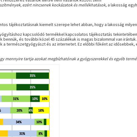
 rendszeres vásárlók illetve nem vásárlók között sem!
szítmények, ezért nincsenek kockázatok és mellékhatások
, a lakosság egy
tos tájékoztatásnak kiemelt szerepe lehet abban, hogy a lakosság milye
ógyításhoz kapcsolódó termékkel kapcsolatos tájékoztatás tekintetében 
k bennük, és további közel 45 százalékuk is magas bizalommal van irántuk.
k a természetgyógyászt és az internetet. Ez előbbi főként az idősebbek, 
 hogy mennyire tartja azokat megbízhatónak a gyógyszerekkel és egyéb termé