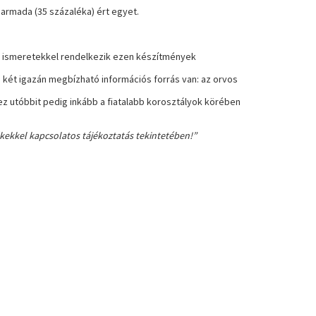
harmada (35 százaléka) ért egyet.
n ismeretekkel rendelkezik ezen készítmények
két igazán megbízható információs forrás van: az orvos
ez utóbbit pedig inkább a fiatalabb korosztályok körében
kekkel kapcsolatos tájékoztatás tekintetében!”