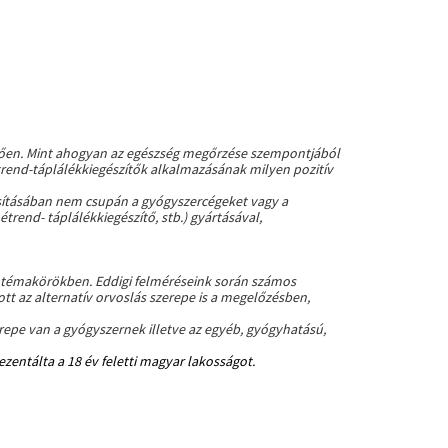
etően. Mint ahogyan az egészség megőrzése szempontjából
étrend-táplálékkiegészítők alkalmazásának milyen pozitív
ósításában nem csupán a gyógyszercégeket vagy a
rend- táplálékkiegészítő, stb.) gyártásával,
os témakörökben. Eddigi felméréseink során számos
tt az alternatív orvoslás szerepe is a megelőzésben,
epe van a gyógyszernek illetve az egyéb, gyógyhatású,
zentálta a 18 év feletti magyar lakosságot.