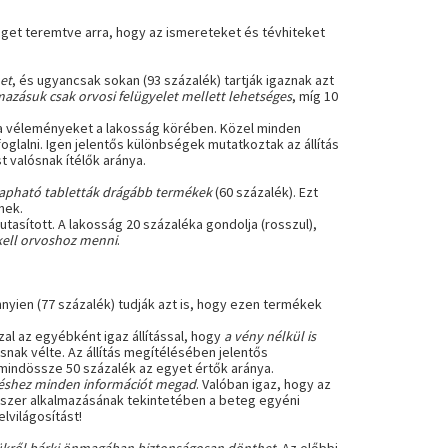
get teremtve arra, hogy az ismereteket és tévhiteket
het
, és ugyancsak sokan (93 százalék) tartják igaznak azt
mazásuk csak orvosi felügyelet mellett lehetséges
, míg 10
a véleményeket a lakosság körében. Közel minden
oglalni. Igen jelentős különbségek mutatkoztak az állítás
 valósnak ítélők aránya.
apható tabletták drágább termékek
(60 százalék). Ezt
nek.
lutasított. A lakosság 20 százaléka gondolja (rosszul),
kell orvoshoz menni
.
nyien (77 százalék) tudják azt is, hogy ezen termékek
al az egyébként igaz állítással, hogy
a vény nélkül is
snak vélte. Az állítás megítélésében jelentős
mindössze 50 százalék az egyet értők aránya.
déshez minden információt megad
. Valóban igaz, hogy az
yszer alkalmazásának tekintetében a beteg egyéni
lvilágosítást!