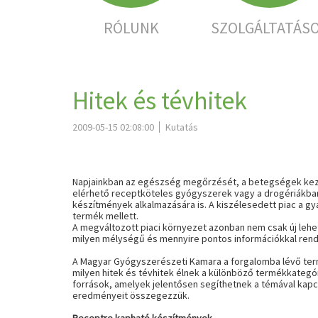
RÓLUNK
SZOLGÁLTATÁS
Hitek és tévhitek
2009-05-15 02:08:00
Kutatás
Napjainkban az egészség megőrzését, a betegségek kezel
elérhető receptköteles gyógyszerek vagy a drogériákban,
készítmények alkalmazására is. A kiszélesedett piac a gyak
termék mellett.
A megváltozott piaci környezet azonban nem csak új lehet
milyen mélységű és mennyire pontos információkkal rend
A Magyar Gyógyszerészeti Kamara a forgalomba lévő term
milyen hitek és tévhitek élnek a különböző termékkategór
források, amelyek jelentősen segíthetnek a témával kapc
eredményeit összegezzük.