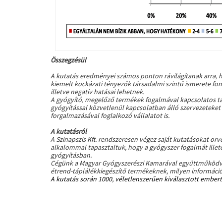
Összegzésül
A kutatás eredményei számos ponton rávilágítanak arra, 
kiemelt kockázati tényezők társadalmi szintű ismerete fon
illetve negatív hatásai lehetnek.
A gyógyító, megelőző termékek fogalmával kapcsolatos tá
gyógyítással közvetlenül kapcsolatban álló szervezeteket 
forgalmazásával foglalkozó vállalatot is.
A kutatásról
A Szinapszis Kft. rendszeresen végez saját kutatásokat o
alkalommal tapasztaltuk, hogy a gyógyszer fogalmát illető
gyógyításban.
Cégünk a Magyar Gyógyszerészi Kamarával együttműködve p
étrend-táplálékkiegészítő termékeknek, milyen információ
A kutatás során 1000, véletlenszerűen kiválasztott embert 