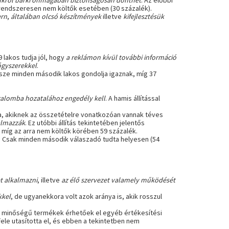
kről bárki önmagában biztonságosan dönthet
. Az előbbi
 rendszeresen nem költők esetében (30 százalék).
ern
,
általában olcsó készítmények
illetve
kifejlesztésük
 lakos tudja jól, hogy
a reklámon kívül további információ
ógyszerekkel
.
sze minden második lakos gondolja igaznak, míg 37
galomba hozatalához engedély kell
. A hamis állítással
a, akiknek az összetételre vonatkozóan vannak téves
talmazzák
. Ez utóbbi állítás tekintetében jelentős
, míg az arra nem költők körében 59 százalék.
z. Csak minden második válaszadó tudta helyesen (54
t alkalmazni
, illetve
az élő szervezet valamely működését
kkel
, de ugyanekkora volt azok aránya is, akik rosszul
jó minőségű termékek érhetőek el egyéb értékesítési
ele utasította el, és ebben a tekintetben nem