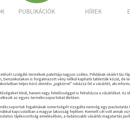
OK
PUBLIKÁCIÓK
HÍREK
ését szolgáló termékek palettája nagyon széles. Példának okáért láz-fájd
 benzinkutakon is forgalmazott vény nélkül kapható tabletták közül, de 
orlatban teljes körű döntési „jogkörrel” ruházza fel a vásárlót, aki inform
őségeket kínál, hanem nagy felelősséggel is felruházza a vásárlókat. Az i
elkezik az egyes termékcsoportokat illetően.
ékcsoportok fogalmának ismertségét vizsgálta nemrég egy piackutatás ke
iákkal kapcsolatban a magyar lakosság fejében. Kiemelt cél volt annak viz
solatos tájékozottság emelésében, a tudatosabb vásárlói magatartás javí