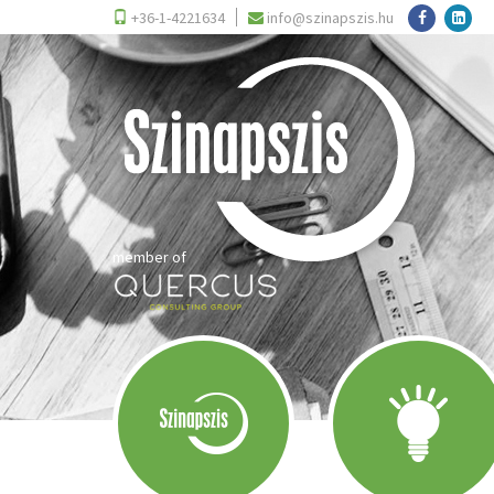
+36-1-4221634
info@szinapszis.hu
member of