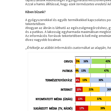
tapasztaltunk különbséget a gyógyhatású készítményeket
Azzal a hamis állítással, hogy
ezek természetes eredetű ké
Kiben bízunk?
A gyógyszerekkel és egyéb termékekkel kapcsolatos pon
tekintetében.
Ahogyan az ábrán is látható az egészségmegőrzéshez, gy
és a patikus. A lakosság egyharmada maximálisan megbízi
Az információs források tekintetében ki kell még emelnün
élvez nagyobb bizalmat.
„
Értékelje az alábbi információs csatornákat az alapján,