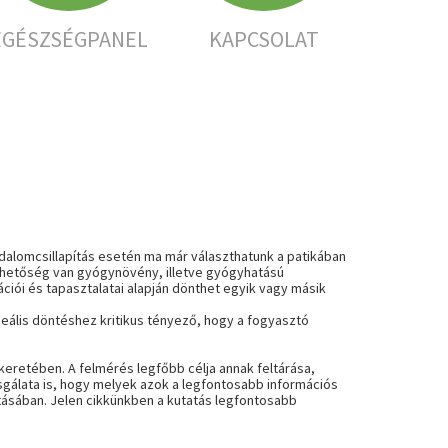
EGÉSZSÉGPANEL
KAPCSOLAT
alomcsillapítás esetén ma már választhatunk a patikában
lehetőség van gyógynövény, illetve gyógyhatású
ációi és tapasztalatai alapján dönthet egyik vagy másik
deális döntéshez kritikus tényező, hogy a fogyasztó
retében. A felmérés legfőbb célja annak feltárása,
sgálata is, hogy melyek azok a legfontosabb információs
tásában. Jelen cikkünkben a kutatás legfontosabb