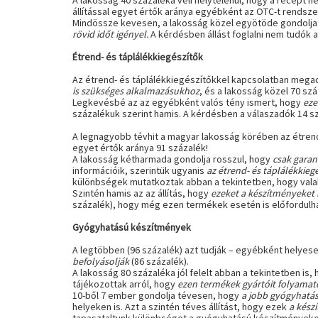
A lakosság 40 százaléka véli helytelenül, hogy a recept 
állítással egyet értők aránya egyébként az OTC-t rendsz
Mindössze kevesen, a lakosság közel egyötöde gondolja 
rövid időt igényel.
A kérdésben állást foglalni nem tudók 
Étrend- és táplálékkiegészítők
Az étrend- és táplálékkiegészítőkkel kapcsolatban megado
is szükséges alkalmazásukhoz
, és a lakosság közel 70 sz
Legkevésbé az az egyébként valós tény ismert, hogy
eze
százalékuk szerint hamis. A kérdésben a válaszadók 14 szá
A legnagyobb tévhit a magyar lakosság körében az étrend
egyet értők aránya 91 százalék!
A lakosság kétharmada gondolja rosszul, hogy
csak gara
információik, szerintük ugyanis
az étrend- és táplálékkieg
különbségek mutatkoztak abban a tekintetben, hogy valaki
Szintén hamis az az állítás, hogy
ezeket a készítményeket 
százalék), hogy még ezen termékek esetén is előfordulha
Gyógyhatású készítmények
A legtöbben (96 százalék) azt tudják – egyébként helye
befolyásolják
(86 százalék).
A lakosság 80 százaléka jól felelt abban a tekintetben is,
tájékozottak arról, hogy
ezen termékek gyártóit folyamato
10-ből 7 ember gondolja tévesen, hogy
a jobb gyógyhatás
helyeken is. Azt a szintén téves állítást, hogy ezek
a kész