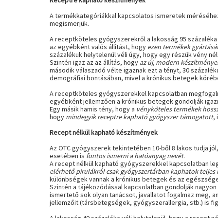
Receptre kapható készítmények
A termékkategóriákkal kapcsolatos ismeretek méréséhez 
megismerjük.
A receptköteles gyógyszerekről a lakosság 95 százaléka
az egyébként valós állítást, hogy
ezen termékek gyártását 
százalékuk helytelenül véli úgy, hogy egy részük vény nél
Szintén igaz az az állítás, hogy
az új, modern készítménye
második válaszadó vélte igaznak ezt a tényt, 30 százaléku
demográfiai bontásában, mivel a krónikus betegek körébe
A receptköteles gyógyszerekkel kapcsolatban megfogalma
egyébként jellemzően a krónikus betegek gondolják igazn
Egy másik hamis tény, hogy a
vényköteles termékek hossz
hogy
mindegyik receptre kapható gyógyszer támogatott
,
Recept nélkül kapható készítmények
Az OTC gyógyszerek tekintetében 10-ből 8 lakos tudja jó
esetében is
fontos ismerni a hatóanyag nevét
.
A recept nélkül kapható gyógyszerekkel kapcsolatban leg
elérhető pirulákról csak gyógyszertárban kaphatok teljes 
különbségek vannak a krónikus betegek és az egészséges
Szintén a tájékozódással kapcsolatban gondolják nagyon s
ismertető sok olyan tanácsot, javallatot fogalmaz meg, 
jellemzőit (társbetegségek, gyógyszerallergia, stb.) is fi