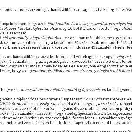
objektív módszerként igaz-hamis állításokat fogalmaztunk meg, lehetősé
 tudja helyesen, hogy azok
indokolatlan és felesleges szedése veszélyes le
sok éves kutatás, fejlesztés előzi meg
. 10-ből 9 lakos említette, hogy
alkal
kül is szedhető.
k először mindig vényre kaphatóak
– ez azonban már jobban megosztotta 
k szerint viszont hamis, míg a kérdésben 20 százalékuk nem tudott állást f
n 54, míg egészséges társaik körében mindössze 46 százalék a kijelentést
zott hamis állítások közül legtöbben azt vélték igaznak, hogy a
vényre k
ak (71 százalék), míg az egészségesek kevésbé (54 százalék) érzik teher
abb ideig eltarthatóak
, amely közel fele-fele arányban elfogadott illetve e
 illetve, hogy
a megmaradt pirulákat érdemes eltenni, így legközelebb nem 
l, hogy ezek
nem csak recept nélkül kapható gyógyszerek
, és közel ugyanen
inkább a tájékozódás tekintetében tapasztaltunk hiányos ismereteket. Azz
körű információt
, a lakosság 54 százaléka értett egyet, 43 százalékuk hami
ek között: ez előbbiek körében ugyanis 62, az utóbbiak esetében pedig 
okan (83 százalék) rosszul (!), hogy
a betegtájékoztató a biztonságos sze
amely az adott készítmény szempontjából fontos lehet, ugyanakkor a gyóg
gyelembe kell venni, és ilyen tekintetben a tájékoztató nem ad teljes körű fe