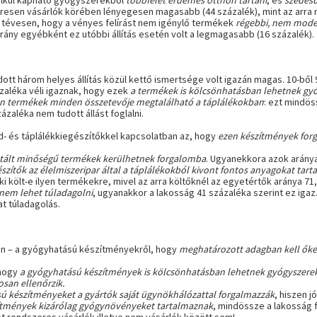
nélkül kapható gyógyszerekből
többfélét érdemes otthon tartani
, és
szedésü
eresen vásárlók körében lényegesen magasabb (44 százalék), mint az arra
tévesen, hogy a vényes felírást nem igénylő termékek
régebbi, nem mod
arány egyébként ez utóbbi állítás esetén volt a legmagasabb (16 százalék).
tt három helyes állítás közül kettő ismertsége volt igazán magas. 10-ből 9
ázaléka véli igaznak, hogy ezek
a termékek is kölcsönhatásban lehetnek gy
n termékek minden összetevője megtalálható a táplálékokban
: ezt mindös
zaléka nem tudott állást foglalni.
- és táplálékkiegészítőkkel kapcsolatban az, hogy
ezen készítmények for
ntált minőségű termékek kerülhetnek forgalomba
. Ugyanekkora azok arány
észítők az élelmiszeripar által a táplálékokból kivont fontos anyagokat tar
 költ-e ilyen termékekre, mivel az arra költőknél az egyetértők aránya 71
nem lehet túladagolni
, ugyanakkor a lakosság 41 százaléka szerint ez iga
t túladagolás.
sen – a gyógyhatású készítményekről, hogy
meghatározott adagban kell őke
 hogy
a
gyógyhatású készítmények is kölcsönhatásban lehetnek gyógyszere
san ellenőrzik.
ú készítményeket a gyártók saját ügynökhálózattal forgalmazzák
, hiszen 
ítmények kizárólag gyógynövényeket tartalmaznak
, mindössze a lakosság f