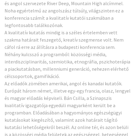
és angol szervezete River Deep, Mountain High alcímmel.
Noha egyértelmű az angolszász túlsúly, világszinten ez a
konferencia számít a kvalitatív kutatói szakmában a
legfontosabb találkozónak.
A kvalitatív kutatás mindig is a széles értelemben vett
szakma határait feszegető, kreatív szegmense volt. Nem
cáfol rá erre az állításra a budapesti konferencia sem.
Néhány kulcsszó a
programból
: közösségi média,
interdiszciplinaritás, szemiotika, etnográfia, pszichoterápia
a piackutatásban, millenniumi generáció, nehezen elérhető
célcsoportok, gamifikáció.
Az előadók zömében amerikai, angol és kanadai kutatók.
Európát három német, illetve egy-egy francia, olasz, lengyel
és magyar előadás képviseli. Bán Csilla, a Szinapszis
kvalitatív igazgatója egyedüli magyarként került be a
programban. Előadásában a hagyományos egészségügyi
kutatásokat kiegészítő, valamint azok határait tágító
kutatási lehetőségekről beszél. Az online tér, és azon belüli
is a közösségi média felületek az egészséggel, betegséggel