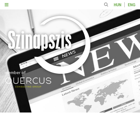
HUN
ENG
member of