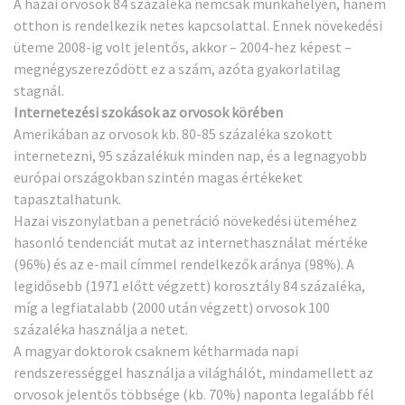
A hazai orvosok 84 százaléka nemcsak munkahelyén, hanem
otthon is rendelkezik netes kapcsolattal. Ennek növekedési
üteme 2008-ig volt jelentős, akkor – 2004-hez képest –
megnégyszereződött ez a szám, azóta gyakorlatilag
stagnál.
Internetezési szokások az orvosok körében
Amerikában az orvosok kb. 80-85 százaléka szokott
internetezni, 95 százalékuk minden nap, és a legnagyobb
európai országokban szintén magas értékeket
tapasztalhatunk.
Hazai viszonylatban a penetráció növekedési üteméhez
hasonló tendenciát mutat az internethasználat mértéke
(96%) és az e-mail címmel rendelkezők aránya (98%). A
legidősebb (1971 előtt végzett) korosztály 84 százaléka,
míg a legfiatalabb (2000 után végzett) orvosok 100
százaléka használja a netet.
A magyar doktorok csaknem kétharmada napi
rendszerességgel használja a világhálót, mindamellett az
orvosok jelentős többsége (kb. 70%) naponta legalább fél