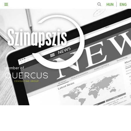
HUN
ENG
member of