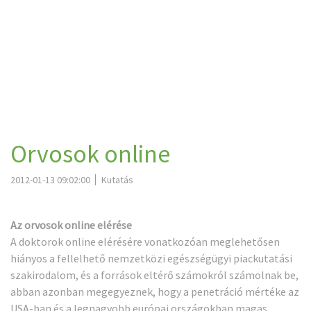
Orvosok online
2012-01-13 09:02:00
Kutatás
Az orvosok online elérése
A doktorok online elérésére vonatkozóan meglehetősen
hiányos a fellelhető nemzetközi egészségügyi piackutatási
szakirodalom, és a források eltérő számokról számolnak be,
abban azonban megegyeznek, hogy a penetráció mértéke az
USA-ban és a legnagyobb európai országokban magas.