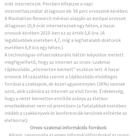
órát internetezik. Percben kifejezve a napi
internethasználat átlagosan kb. 50 perc orvosaink körében.
A Manhattan Research mérései alapján az európai orvosok
átlagosan 10,9 órát interneteznek egy héten, a hazai
orvosok körében 2010-ben ez az érték 5,6 óra. (A
legidősebbek esetében 4,7, míg a legfiatalabb doktorok
esetében 6,9 óra egy héten.)
A technológiai-infrastrukturális háttér kiépülése mellett
megfigyelhető, hogy az internet az orvos-szakmai
tájékozódás „elismerten kiemelt” eszköze lett. A hazai
orvosok 34 százaléka szerint a tájékozódás elsődleges
forrásai a szaklapok, de közel ugyanennyien (26%) vannak
azok, akik számára az internet az első forrás. Érdekesség,
hogy a netet kiemelten említők aránya az életkor
emelkedésével nem nő jelentősen (a fiatalabbak esetében
inkább a szakkönyvek és konferenciák kerülnek előtérbe az
életkorral).
Orvos-szakmai információs források
„Kérem, rangsorolja az egyes információforrásokat az orvos-