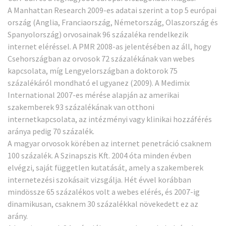
A Manhattan Research
2009-es adatai
szerint a top 5 európai
ország (Anglia, Franciaország, Németország, Olaszország és
Spanyolország) orvosainak 96 százaléka rendelkezik
internet eléréssel. A PMR 2008-as jelentésében az áll, hogy
Csehországban az orvosok 72 százalékának van webes
kapcsolata, míg Lengyelországban a doktorok 75
százalékáról mondható el ugyanez (2009). A Medimix
International
2007-es mérése
alapján az amerikai
szakemberek 93 százalékának van otthoni
internetkapcsolata, az intézményi vagy klinikai hozzáférés
aránya pedig 70 százalék.
A magyar orvosok körében az internet penetráció csaknem
100 százalék. A Szinapszis Kft. 2004 óta minden évben
elvégzi, saját független kutatását, amely a szakemberek
internetezési szokásait vizsgálja. Hét évvel korábban
mindössze 65 százalékos volt a webes elérés, és 2007-ig
dinamikusan, csaknem 30 százalékkal növekedett ez az
arány.