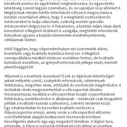
kérdések pontos és egyértelmű meghatározása. Az egyeztetés
lehetőség szerint legyen személyes, és
ne sajnáljuk rá az időnket
! A
Megbízónak minden háttér-információt célszerű megosztania a
kutatás vezetőjével ahhoz, hogy ő a megfelelő eszközöket és
módszereket ki tudja választani, szükség esetén speciális
módszereket dolgozzon ki. A folyamatos, a kutatás teljes ideje alatti
konzultáció a Megbízó érdekeit is szolgálja, megfelelő információk
hiányában ugyanis a kutatás kimenetele eredménytelennek,
céltalannak tűnhet.
Attól függően, hogy végeredményben mit szeretnénk elérni,
kvantitatív vagy kvalitatív kutatásra kerül sor. A Megbízó
szerepvállalása mindkét módszer esetében fontos, de kvalitatív
kutatások esetében, az igényelt információk jellege miatt, kiemelt
jelentőséggel bír.
Milyenek is a kvalitatív kutatások?
Ezek az eljárások lehetőséget
adnak mélyebb szintű, szubjektív információk, vélemények
feltárására, mögöttes okok, attitűdök és motivációk megértésére. E
technikák révén megismerhetőek a célcsoportok döntési
mechanizmusai; továbbá a célcsoportban lezajló csoporthatások
feltárására, modellezésére is alkalmasak – mindezek csak kiragadott
példák a kvalitatív kutatás széleskörű, sokrétű területei közül.
Egy strukturálatlan és közvetlen kvalitatív módszer a
fókuszcsoportos interjú
, amely során a célcsoportból előzetes
szűrőfeltételek alapján kiválasztott résztvevők körében
beszélgetés alakul ki egy-egy megadott témában. A légkör laza,
informális. A fókuszcsoportok többek között abban az esetben