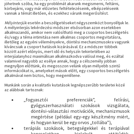
jöhetnek szóba, ha egy problémát akarunk megismerni, feltárni,
körbejárni, vagy már előzetes feltételezéseink, elképzeléseink
vannak a témát illetően, és ezekhez várunk megerősítést.
Mélyinterjúk
esetén a beszélgetéseket négyszemközt bonyolítjuk le.
A mélyinterjús lekérdezési módszer elsősorban azon esetekben
alkalmazandó, amikor nem valósítható meg a csoportos beszélgetés
és/vagy a téma intimitása nem alkalmas csoportos megvitatásra,
illetőleg az egyéni véleményekre, döntési mechanizmusokra vagyunk
kíváncsiak a csoport hatások kizárásával. Ez a módszer többek
között azért előnyös, mert idő és helyszín tekintetében az
interjúalanyhoz maximálisan alkalmazkodva valósul meg, és ezáltal
valamivel nagyobb az esélye annak, hogy a célszemély jobban
megnyíljon előttünk, és megosszon velünk olyan mélyebb szintű
információkat is, amelyeket mások előtt, egy csoportos beszélgetés
alkalmával nem biztos, hogy megemlítene.
Munkánk során a kvalitatív kutatások legnépszerűbb területei közé
az alábbiak tartoznak:
„fogyasztói preferenciák”, felírási,
gyógyszerhasználati szokások vizsgálata,
döntési-választási motivációk, mechanizmusok
megértése (például egy-egy készítmény miért,
és hogyan kerül be egy orvos „tollába”),
terápiás szokások, betegségekkel és terápiával
kapcsolatban kialakult attitűdök,