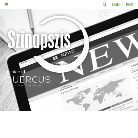
HUN
ENG
member of