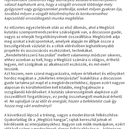
választ kaphatunk arra, hogy a vizsgált orvosok többsége mely
gyógyszert vagy gyógyszereket preferálja, ezeket milyen gyakran írja,
továbbá milyen a vizsgált készítményhez és konkurenseihez
kapcsolódó orvoslátogatói munka megítélése.
Az előzetes egyeztetések után az első állomás, ahol a Megbízó
kutatási szempontrendszerére szükségünk van, a discussion guide,
vagyis az interjúk forgatókönyvének összeállítása. Megbízónk adja
meg azokat a kulcspontokat, amelyek alapján mi állítjuk össze a
beszélgetések vázlatát és a célok elérésében leghatékonyabb
projektív és asszociációs eszközöket, technikákat.
„Rendeltetésszerű használat” mellett valamennyi módszer sikeres,
ehhez azonban az kell, hogy a Megbízó számára is világos, érthető
legyen, mit szolgálnak az alkalmazott eszközök, és mit-miért
teszünk.
Azt hiszem, nem szorul magyarázatra, milyen értékeket és előnyöket
hordoz magában a „tökéletes interjúvázlat” kialakítása: a discussion
guide tartalma jut majd el a megkérdezettekhez, éppen ezért nagyon
alaposan és körültekintően kell kitalálni, megfogalmazni a
vizsgálandó kérdéseket. A kutatás sikerességének alapköve a jól
összeállított forgatókönyv, ez pedig összehangolt munkával érhető
el.
Ne sajnáljuk rá az időt és energiát, hiszen a befektetést csak így
hozza meg várt eredményt!
A következő lépcső a tréning, vagyis a moderátorok felkészítése.
Gyakorlatilag ők a „Megbízó hangjai”, rajtuk keresztül jutnak el
kérdéseink az interjúalanyokhoz. Nagyon sok múlik munkájukon, ezért
időt kell szánni a moderátorok alapos felkészítésére is – különösen