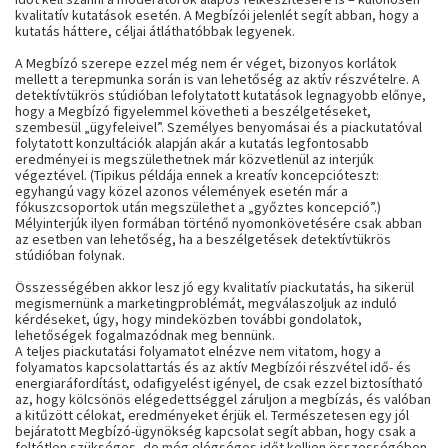
kvalitatív kutatások esetén. A Megbízói jelenlét segít abban, hogy a
kutatás háttere, céljai átláthatóbbak legyenek.
A Megbízó szerepe ezzel még nem ér véget, bizonyos korlátok
mellett a terepmunka során is van lehetőség az aktív részvételre. A
detektívtükrös stúdióban lefolytatott kutatások legnagyobb előnye,
hogy a Megbízó figyelemmel követheti a beszélgetéseket,
szembesül „ügyfeleivel”. Személyes benyomásai és a piackutatóval
folytatott konzultációk alapján akár a kutatás legfontosabb
eredményei is megszülethetnek már közvetlenül az interjúk
végeztével. (Tipikus példája ennek a kreatív koncepcióteszt:
egyhangú vagy közel azonos vélemények esetén már a
fókuszcsoportok után megszülethet a „győztes koncepció”.)
Mélyinterjúk ilyen formában történő nyomonkövetésére csak abban
az esetben van lehetőség, ha a beszélgetések detektívtükrös
stúdióban folynak.
Összességében akkor lesz jó egy kvalitatív piackutatás, ha sikerül
megismernünk a marketingproblémát, megválaszoljuk az induló
kérdéseket, úgy, hogy mindeközben további gondolatok,
lehetőségek fogalmazódnak meg bennünk.
A teljes piackutatási folyamatot elnézve nem vitatom, hogy a
folyamatos kapcsolattartás és az aktív Megbízói részvétel idő- és
energiaráfordítást, odafigyelést igényel, de csak ezzel biztosítható
az, hogy kölcsönös elégedettséggel záruljon a megbízás, és valóban
a kitűzött célokat, eredményeket érjük el. Természetesen egy jól
bejáratott Megbízó-ügynökség kapcsolat segít abban, hogy csak a
feltétlen szükséges, de még elégséges időt kelljen összességében