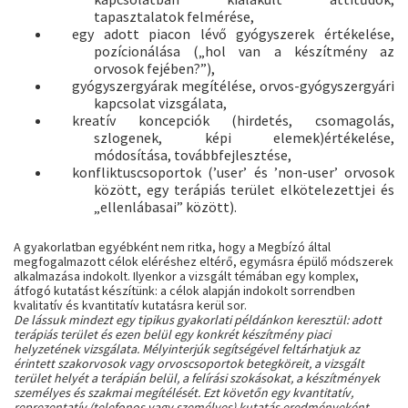
tapasztalatok felmérése,
egy adott piacon lévő gyógyszerek értékelése,
pozícionálása („hol van a készítmény az
orvosok fejében?”),
gyógyszergyárak megítélése, orvos-gyógyszergyári
kapcsolat vizsgálata,
kreatív koncepciók (hirdetés, csomagolás,
szlogenek, képi elemek)értékelése,
módosítása, továbbfejlesztése,
konfliktuscsoportok (’user’ és ’non-user’ orvosok
között, egy terápiás terület elkötelezettjei és
„ellenlábasai” között).
A gyakorlatban egyébként nem ritka, hogy a Megbízó által
megfogalmazott célok eléréshez eltérő, egymásra épülő módszerek
alkalmazása indokolt. Ilyenkor a vizsgált témában egy komplex,
átfogó kutatást készítünk: a célok alapján indokolt sorrendben
kvalitatív és kvantitatív kutatásra kerül sor.
De lássuk mindezt egy tipikus gyakorlati példánkon keresztül: adott
terápiás terület és ezen belül egy konkrét készítmény piaci
helyzetének vizsgálata. Mélyinterjúk segítségével feltárhatjuk az
érintett szakorvosok vagy orvoscsoportok betegköreit, a vizsgált
terület helyét a terápián belül, a felírási szokásokat, a készítmények
személyes és szakmai megítélését. Ezt követőn egy kvantitatív,
reprezentatív (telefonos vagy személyes) kutatás eredményeként