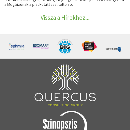
a Megbízónak a piackutatással töltenie.
Vissza a Hírekhez...