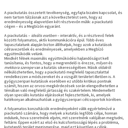
A piackutatás összetett tevékenység, egyfajta bizalmi kapcsolat, és
nem tartom túlzásnak azt a következtetést sem, hogy az
eredményesség alapvetően két résztvevőn múlik: a piackutató
cégen – és a Megbízón egyaránt.
A piackutatás –
ideális esetben
– interaktív, és a résztvevő felek
közötti folyamatos, aktív kommunikációra épül. Több éves
tapasztalatunk alapján bizton állíthatjuk, hogy azok a kutatások
célravezetőek és eredményesek, amelyekben a Megbízó
együttműködik velünk.
Mindkét félnek maximális együttműködési hajlandóságot kell
tanúsítania, és fontos, hogy a megrendelő is érezze,
milyen
és
mekkora szerepe
van a kutatás sikerességében. Másik oldalról
nélkülözhetetlen, hogy a piackutató megfelelő tapasztalattal
rendelkezzen a módszereket és a vizsgált területet illetően is. A
gyógyszeripari kutatások esetében ez utóbbi kritikus pontnak
számít, hiszen az orvosi megkérdezések során elengedhetetlen a
témában való megfelelő jártasság és szakértelem. Mindemellett
olyan speciális kutatási eljárásokat fejlesztettünk, ki, amelyek
hatékonyan alkalmazhatóak a gyógyszeripari célcsoportok körében.
A folyamatos konzultációk eredményeként válik egyértelművé a
piackutató számára, hogy melyek a kutatás legfőbb céljai, honnan
indulunk, hova szeretnénk eljutni, mit szeretnénk valójában megtudni,
feltárni. Éppen ezért az első és kulcsfontosságú lépés a probléma,
kutatandó terület megismerése, majd ezt követően a célok,