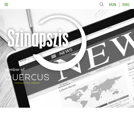
HUN
ENG
member of