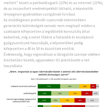
mellett” követi a patikalátogató (22%) és az internet (21%),
de az összesített eredményekből látható, a képviselők
lényegesen gyakrabban szolgálnak forrásul.
Az elsődlegesen preferált csatornák tekintetében
generációs különbségek vannak: nem meglepő módon a
szaklapok kifejezetten a legidősebb korosztály által
kedveltek, míg a netet főként a fiatalabb és középkorú
gyógyszerészek használják, a képviselőket pedig
kifejezetten a 40 és 50 év közöttiek említik.
Érdekesség, hogy regionálisan a látogatók szerepe vidéken
érezhetően kisebb, ugyanakkor itt jelentősebb a net
használata.