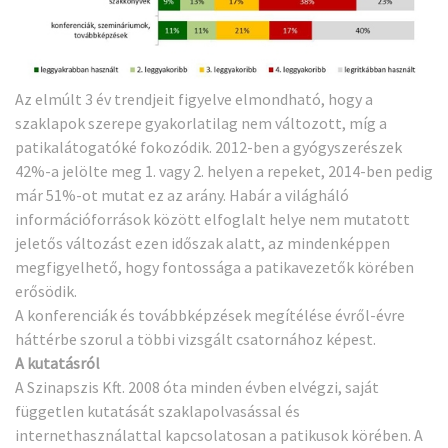
Az elmúlt 3 év trendjeit figyelve elmondható, hogy a
szaklapok szerepe gyakorlatilag nem változott, míg a
patikalátogatóké fokozódik. 2012-ben a gyógyszerészek
42%-a jelölte meg 1. vagy 2. helyen a repeket, 2014-ben pedig
már 51%-ot mutat ez az arány. Habár a világháló
információforrások között elfoglalt helye nem mutatott
jeletős változást ezen időszak alatt, az mindenképpen
megfigyelhető, hogy fontossága a patikavezetők körében
erősödik.
A konferenciák és továbbképzések megítélése évről-évre
háttérbe szorul a többi vizsgált csatornához képest.
A kutatásról
A Szinapszis Kft. 2008 óta minden évben elvégzi, saját
független kutatását szaklapolvasással és
internethasználattal kapcsolatosan a patikusok körében. A