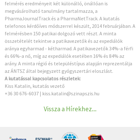
felmérés eredményeit két különálló, önállóan is
megvásárolható tanulmány tartalmazza, a
PharmaJournalTrack és a PharmaNetTrack. A kutatás
telefonos kérdőíves módszerrel készült, 2014 februárjában. A
felmérésben 150 patikai dolgozó vett részt. A minta
összetételét tekintve a patikavezetők és az expediálók
aránya egyharmad - kétharmad. A patikavezetők 34%-a férfi
és 66%-a nő, míg az expediálók esetében 16% és 84% az
arány. A minta régió és településtípus alapján reprezentálja
az ÁNTSZ által bejegyzett gyógyszertári eloszlást.
A kutatással kapcsolatos részletek:
Kiss Katalin, kutatás vezető
+36 30 676-6037 |
kiss.katalin@szinapszis.hu
Vissza a Hírekhez...