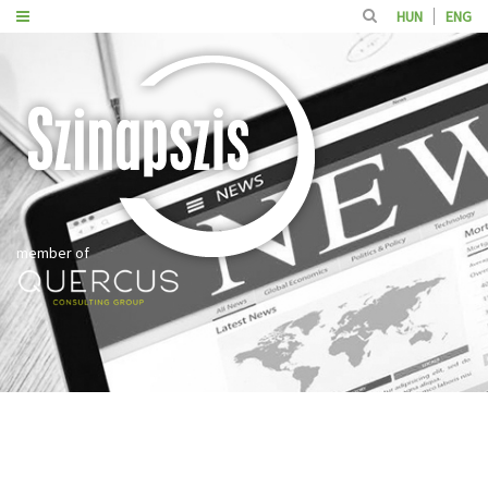
HUN
ENG
member of