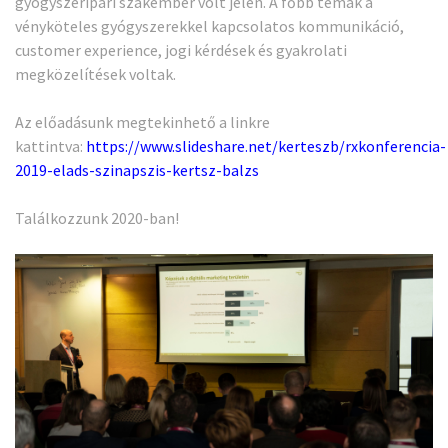
gyógyszeripari szakember volt jelen. A főbb témák a
vényköteles gyógyszerekkel kapcsolatos kommunikáció,
customer experience, jogi kérdések és gyakrolati
megközelítések voltak.
Az előadásunk megtekinhető a linkre
kattintva:
https://www.slideshare.net/kerteszb/rxkonferencia-
2019-elads-szinapszis-kertsz-balzs
Találkozzunk 2020-ban!