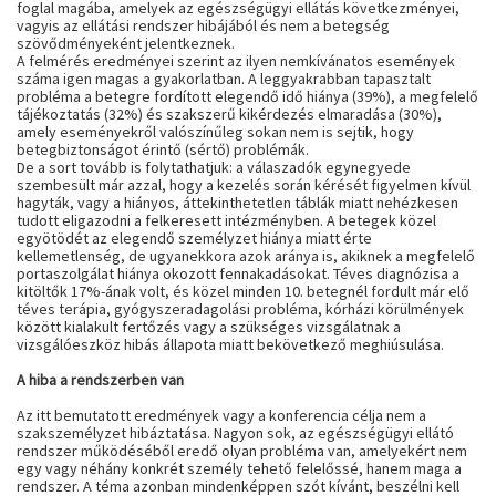
foglal magába, amelyek az egészségügyi ellátás következményei,
vagyis az ellátási rendszer hibájából és nem a betegség
szövődményeként jelentkeznek.
A felmérés eredményei szerint az ilyen nemkívánatos események
száma igen magas a gyakorlatban. A leggyakrabban tapasztalt
probléma a betegre fordított elegendő idő hiánya (39%), a megfelelő
tájékoztatás (32%) és szakszerű kikérdezés elmaradása (30%),
amely eseményekről valószínűleg sokan nem is sejtik, hogy
betegbiztonságot érintő (sértő) problémák.
De a sort tovább is folytathatjuk: a válaszadók egynegyede
szembesült már azzal, hogy a kezelés során kérését figyelmen kívül
hagyták, vagy a hiányos, áttekinthetetlen táblák miatt nehézkesen
tudott eligazodni a felkeresett intézményben. A betegek közel
egyötödét az elegendő személyzet hiánya miatt érte
kellemetlenség, de ugyanekkora azok aránya is, akiknek a megfelelő
portaszolgálat hiánya okozott fennakadásokat. Téves diagnózisa a
kitöltők 17%-ának volt, és közel minden 10. betegnél fordult már elő
téves terápia, gyógyszeradagolási probléma, kórházi körülmények
között kialakult fertőzés vagy a szükséges vizsgálatnak a
vizsgálóeszköz hibás állapota miatt bekövetkező meghiúsulása.
A hiba a rendszerben van
Az itt bemutatott eredmények vagy a konferencia célja nem a
szakszemélyzet hibáztatása. Nagyon sok, az egészségügyi ellátó
rendszer működéséből eredő olyan probléma van, amelyekért nem
egy vagy néhány konkrét személy tehető felelőssé, hanem maga a
rendszer. A téma azonban mindenképpen szót kívánt, beszélni kell