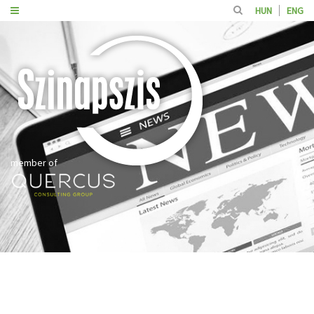
HUN
ENG
member of