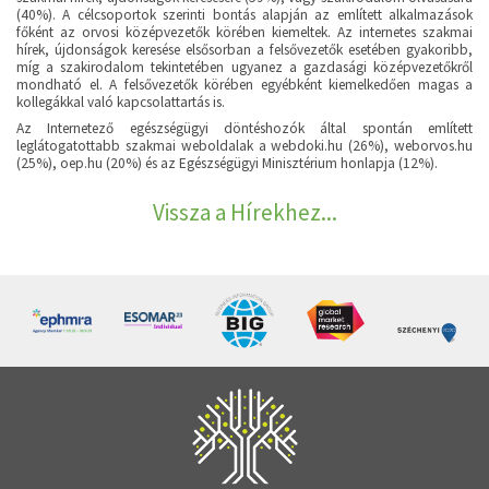
(40%). A célcsoportok szerinti bontás alapján az említett alkalmazások
főként az orvosi középvezetők körében kiemeltek. Az internetes szakmai
hírek, újdonságok keresése elsősorban a felsővezetők esetében gyakoribb,
míg a szakirodalom tekintetében ugyanez a gazdasági középvezetőkről
mondható el. A felsővezetők körében egyébként kiemelkedően magas a
kollegákkal való kapcsolattartás is.
Az Internetező egészségügyi döntéshozók által spontán említett
leglátogatottabb szakmai weboldalak a webdoki.hu (26%), weborvos.hu
(25%), oep.hu (20%) és az Egészségügyi Minisztérium honlapja (12%).
Vissza a Hírekhez...