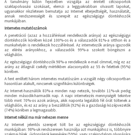
A tanulmány külön fejezetben vizsgálja az érintett célcsoportok
szaklapolvasási szokásait, elemzi a leggyakrabban olvasott lapokat,
ugyanakkor részletesen bemutatja az Internet elterjedtségét, használatát,
annak rendszerességét és szerepét az egészségügyi döntéshozók
munkájában.
Internetes mutatószámok
A penetráció (azaz a hozzáféréssel rendelkezők aránya) az egészségügyi
döntéshozók körében közel 100%-os és a válaszadók 81%-a otthon és a
munkahelyén is rendelkezik hozzáféréssel. Az internetezők aránya igazodik
az elérési arányokhoz, a válaszadók 99%-a szokott böngészni a
világhálón.
Az egészségügyi döntéshozók 98%-a rendelkezik e-mail címmel, míg ez az
arány az átlagnál csekély mértékben alacsonyabb az 55 év felettiek (95%)
körében.
A fent említett három internetes mutatószám a vizsgált négy célcsoportban
hasonlóan alakult, nincsenek szignifikáns különbségek.
Az Internet-használók 83%-a minden nap netezik, további 11%-uk pedig
minden második-harmadik nap. A napi internetezés mennyiségét tekintve
több mint 70%-os azok aránya, akik naponta legalább fél órát töltenek a
világhálón, és ez az arány a beszállítók (92%) és a gazdasági középvezetők
(74%) körében a legmagasabb.
Internet nélkül ma már nehezen menne
Az Internet jelentős szerepet tölt be az egészségügyi döntéshozók
munkájában: 98%-uk rendszeresen használja azt munkájához is, többnyire
szakmai hírek, újdonságok keresésére (59%), vagy szakirodalom olvasására