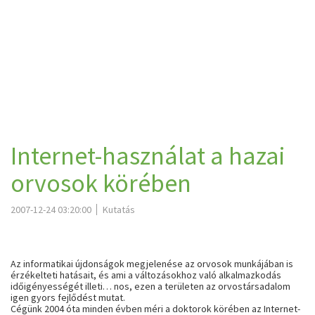
Internet-használat a hazai
orvosok körében
2007-12-24 03:20:00
Kutatás
Az informatikai újdonságok megjelenése az orvosok munkájában is
érzékelteti hatásait, és ami a változásokhoz való alkalmazkodás
időigényességét illeti… nos, ezen a területen az orvostársadalom
igen gyors fejlődést mutat.
Cégünk 2004 óta minden évben méri a doktorok körében az Internet-