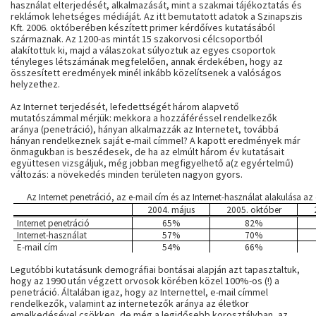
használat elterjedését, alkalmazását, mint a szakmai tájékoztatás és
reklámok lehetséges médiáját. Az itt bemutatott adatok a Szinapszis
Kft. 2006. októberében készített primer kérdőíves kutatásából
származnak. Az 1200-as mintát 15 szakorvosi célcsoportból
alakítottuk ki, majd a válaszokat súlyoztuk az egyes csoportok
tényleges létszámának megfelelően, annak érdekében, hogy az
összesített eredmények minél inkább közelítsenek a valóságos
helyzethez.
Az Internet terjedését, lefedettségét három alapvető
mutatószámmal mérjük: mekkora a hozzáféréssel rendelkezők
aránya (penetráció), hányan alkalmazzák az Internetet, továbbá
hányan rendelkeznek saját e-mail címmel? A kapott eredmények már
önmagukban is beszédesek, de ha az elmúlt három év kutatásait
együttesen vizsgáljuk, még jobban megfigyelhető a(z egyértelmű)
változás: a növekedés minden területen nagyon gyors.
Az Internet penetráció, az e-mail cím és az Internet-használat alakulása az
2004. május
2005. október
Internet penetráció
65%
82%
Internet-használat
57%
70%
E-mail cím
54%
66%
Legutóbbi kutatásunk demográfiai bontásai alapján azt tapasztaltuk,
hogy az 1990 után végzett orvosok körében közel 100%-os (!) a
penetráció. Általában igaz, hogy az Internettel, e-mail címmel
rendelkezők, valamint az internetezők aránya az életkor
emelkedésével csökken, de még a legidősebb korosztályban, az