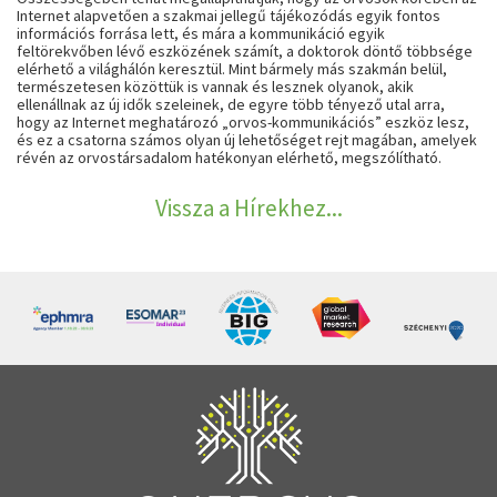
Internet alapvetően a szakmai jellegű tájékozódás egyik fontos
információs forrása lett, és mára a kommunikáció egyik
feltörekvőben lévő eszközének számít, a doktorok döntő többsége
elérhető a világhálón keresztül. Mint bármely más szakmán belül,
természetesen közöttük is vannak és lesznek olyanok, akik
ellenállnak az új idők szeleinek, de egyre több tényező utal arra,
hogy az Internet meghatározó „orvos-kommunikációs” eszköz lesz,
és ez a csatorna számos olyan új lehetőséget rejt magában, amelyek
révén az orvostársadalom hatékonyan elérhető, megszólítható.
Vissza a Hírekhez...