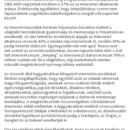
1961 előtt végzettek körében is 57%-os az Internetet alkalmazók
aránya. Érdekesség egyébként, hogy településtípus szerint nem
tapasztaltunk szignifikáns különbségeket a vizsgált célcsoportok
között.
Az Internet-használók körének folyamatos bővülése mellett a
világháló használatának gyakorisága és mennyisége is folyamatosan
emelkedik. Az idei felmérés eredményei alapján az Internetet
alkalmazó orvosok 43%-a minden nap internetezik (!), további 43%-uk
pedig hetente többször. Egynegyedük már-már igazi ’heavy-user’-
nek számít az orvostársadalomban, hiszen naponta több mint 1 órát
tölt internetezéssel. „Helyileg” az internetező doktorok közel 70%-a
otthon csatlakozik fel a világhálóra, míg munkahelyén minden
második megkérdezett nyit meg néhány weboldalt.
Az orvosok által leggyakrabban látogatott internetes portálokat
illetően megállapíthatjuk, hogy egyfelől azok az oldalak sikeresek
(nagy látogatottságúak), amelyek orvos-szakmai témák mellett
egészségpolitikai, jogi kérdésekkel, általános hírekkel,
aktualitásokkal, újdonságokkal is foglalkoznak, másfelől azok,
amelyek közvetlen segítséget nyújtanak a doktorok mindennapi
munkájához. A megkérdezettek összességében 120 különböző
internetes oldalt említettek. A leggyakrabban említett
orvos-szakmai
honlapok
között találjuk a Webdokit és a Weborvost, az
általánosabb
témákkal foglalkozó portálok
közül pedig a Startlapot, az Origot, a
Googlet és az Indexet emelhetjük ki.
Összességében tehát megállapíthatjuk, hogy az orvosok körében az