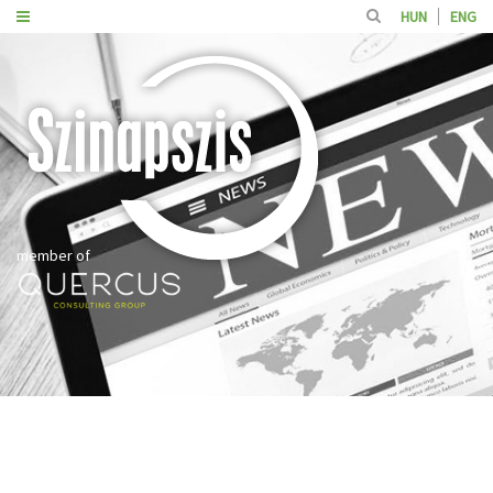
HUN
ENG
member of