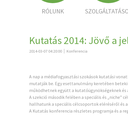
RÓLUNK
SZOLGÁLTATÁS
Kutatás 2014: Jövő a j
2014-03-07 04:20:00
Konferencia
A nap a médiafogyasztási szokások kutatási vonat
mutatják be. Egy esettanulmány keretében betekint
működhetnek együtt a kutatóügynökségeknek és a
A szekció második felében a speciális és „niche” c
hallhatunk a speciális célcsoportok eléréséről és a
A Kutatás konferencia részletes programja és a re