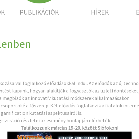
OK
PUBLIKÁCIÓK
HÍREK
elenben
kozásaival foglalkozó előadásokkal indul. Az előadók az új techn
ést kapunk, hogyan alakítják a fogyasztók az üzleti döntéseket,
 megbízók az innovatív kutatási módszerek alkalmazásakor.
élcsoportoké a főszerep. Két előadás foglalkozik a fiatalok intern
 gamification kutatási aspektusairól is.
gisztráció részletei az esemény
honlapján
elérhetők.
Találkozzunk március 19-20. között Siófokon!