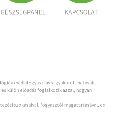
EGÉSZSÉGPANEL
KAPCSOLAT
ológiák médiafogyasztásra gyakorolt hatásait
 és külön előadás foglalkozik azzal, hogyan
etezési szokásaival, fogyasztói magatartásával, de