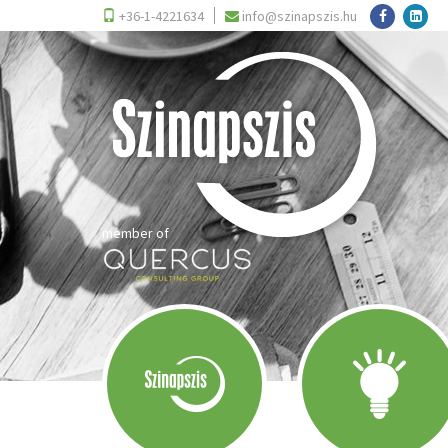
+36-1-4221634
info@szinapszis.hu
member of