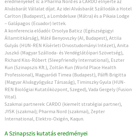
eredményeket is: a Pharma Nord és a CARDO elnyerte az
Alvásbarát Vállalat díjat. Az idei Alvásbarát Szállodák a Hotel
Carlton (Budapest), a Lombdeluxe (Mátra) és a Pikaia Lodge
– Galápagos (Ecuador) lettek.
A konferencia előadói: Orsolya Baticz (Egészségügyi
Államtitkárság), Máté Benyovszky (AI, Budapest), Attila
Gulyás (HUN-REN Kísérleti Orvostudományi Intézet), Anita
Juszkó (Magyar Szálloda- és Vendéglátóipari Szövetség),
Richard Kiss-Róbert (Sleepfriendly International), Eszter
Kun (Szinapszis Kft.), Zoltán Kun (World Place Health
Professional), Magyaródi Timea (Budapest), Pálffi Brigitta
(Magyar Alvásgyógyász Társaság), Timinszky Gyula (HUN-
REN Biológiai Kutatóközpont, Szeged), Vada Gergely (Fusion
Vital).
Szakmai partnerek: CARDO (kiemelt stratégiai partner),
JYSK (szakmai); Pharma Nord (szakmai), Zepter
International, Elektro-Oxigén, Kaqun.
A Szinapszis kutatás eredményei