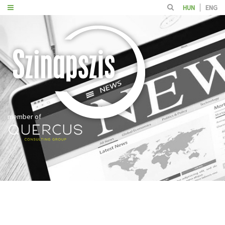
HUN
ENG
member of