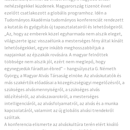
nehézségekkel küzdenek. Magyarország tizenöt évvel
ezelőtt csatlakozott a globális programhoz. Idén a
Tudományos Akadémia tudományos konferenciát rendezett
a kutatás és gyógyítás új tapasztalatairól és lehetőségeiről.
„Az, hogy az emberek közel egyharmada nem alszik eleget,
világszerte igaz: visszaélünk a mesterséges fény által kínált
lehetőségekkel, egyre inkább meghosszabbítjuk a
napjainkat az éjszakák rovására. A magyar felnőttek
többsége nem alszik jól, ezért nem meglepő, hogy
egynegyedük fáradtan ébred” – hangsúlyozta G. Németh
György, a Magyar Alvás Társaság elnöke. Az alváskutatók és
más szakértők előadásai a közegészségügyi megelőzésről, a
szükséges alvásmennyiségről, a szükséges alvás
időzítéséről, az alvászavarokról, a mesterséges
intelligenciáról, az alvásfolyamatról, az alvás és a munka
kapcsolatáról, valamint az új globális alvási trendekről
szóltak.
A konferencia elismerte az alváskultúra terén elért kiváló