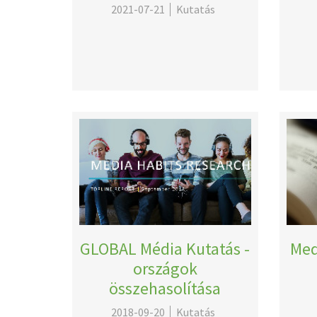
2021-07-21
Kutatás
GLOBAL Média Kutatás -
Med
országok
összehasolítása
2018-09-20
Kutatás