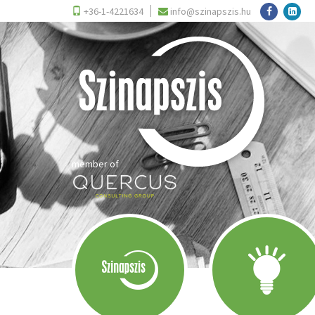
+36-1-4221634
info@szinapszis.hu
member of