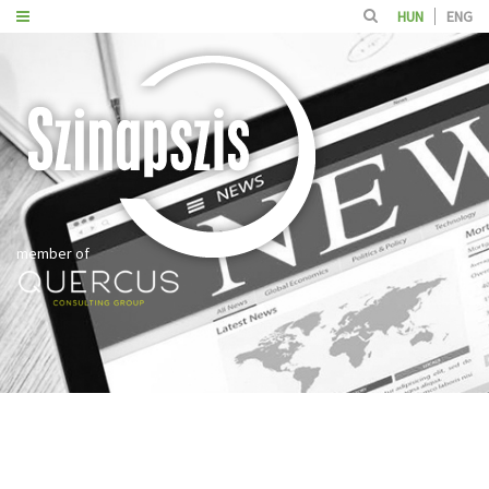
HUN
ENG
member of