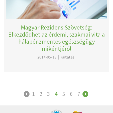
Magyar Rezidens Szövetség:
Elkezdődhet az érdemi, szakmai vita a
hálapénzmentes egészségügy
mikéntjéről
2014-05-13
Kutatás
1
2
3
4
5
6
7