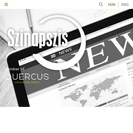
HUN
ENG
member of