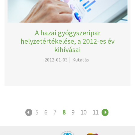
A hazai gyógyszeripar
helyzetértékelése, a 2012-es év
kihívásai
2012-01-03
Kutatás
5
6
7
8
9
10
11