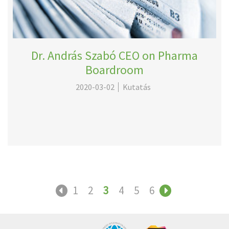
Dr. András Szabó CEO on Pharma
Boardroom
2020-03-02
Kutatás
1
2
3
4
5
6