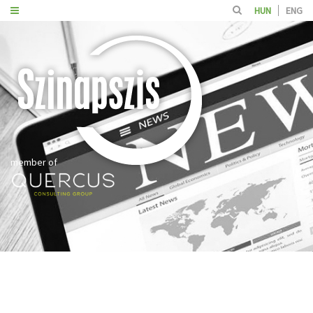
HUN
ENG
member of