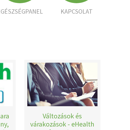
EGÉSZSÉGPANEL
KAPCSOLAT
lara
Változások és
ny,
várakozások - eHealth