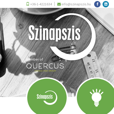
+36-1-4221634
info@szinapszis.hu
member of